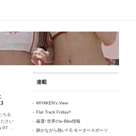
連載
よ
MIYAKEN's View
3
Flat Track Friday!!
たちを、
厳選! 世界のe-Bike情報
ください
RT エ
静かながら熱い!! E-モータースポーツ
NO