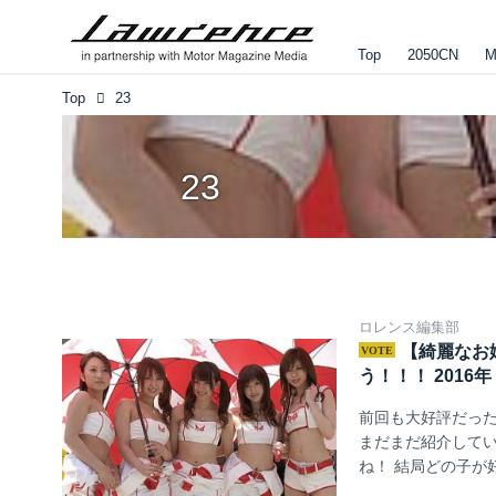
Top
2050CN
M
Top
23
23
ロレンス編集部
【綺麗なお
う！！！ 2016
前回も大好評だっ
まだまだ紹介して
ね！ 結局どの子が好
スパルスドリームレ