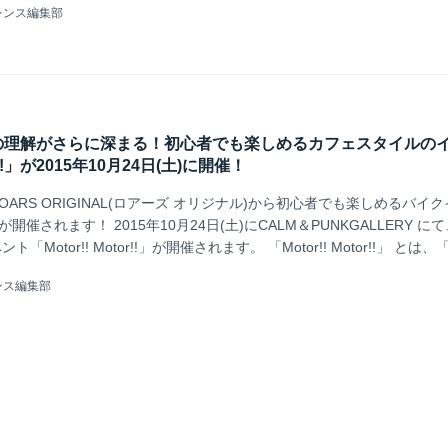
レンス編集部
O SPEED 【綺麗なお姉さんは好きですか？】各チームのRQからチームを知
J全日本ロードレース選手権Rd.4 ＠ツインリンクもてぎvol.2 - LAWRENC
の理解がさらに深まる！初心者でも楽しめるカフェスタイルの
or!!」が2015年10月24日(土)に開催！
ARS ORIGINAL(ロアーズ オリジナル)から初心者でも楽しめるバイ
or!!」が開催されます！ 2015年10月24日(土)にCALM＆PUNKGALLERY に
Motor!! Motor!!」が開催されます。 「Motor!! Motor!!」 とは
「バイクは乗っているけどあまりマニアックではない方」「普段はバイ
ンス編集部
方」を中心としたカフェスタイルのイベントです。 今回で第三回目と
! vol 3」では、株式会社SHO...