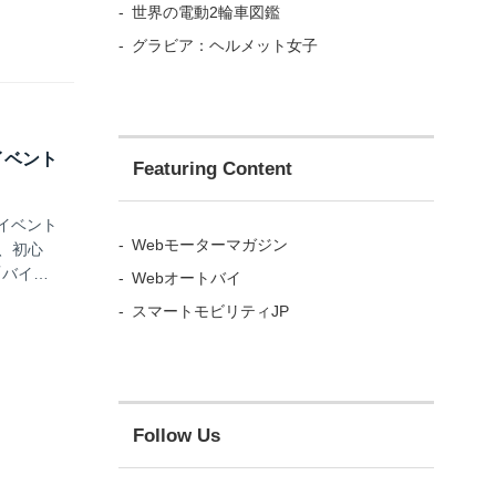
世界の電動2輪車図鑑
ってみよ
E...
グラビア：ヘルメット女子
イベント
Featuring Content
クイベント
Webモーターマガジン
て、初心
、「バイク
Webオートバイ
クイベン
スマートモビリティJP
なる
Follow Us