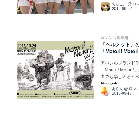
ちぃこ。
@
ロ
SPEED AKEN
う！！！2016年 MF
ロレンス編集部
「ヘルメット」
「Motor!! Mot
アパレルブランドRO
「Motor!! Mot
者でも楽しめるイベント「
に乗りたての方」
あらん
@
ロレ
トにあまり行かない
「Motor!! Motor!