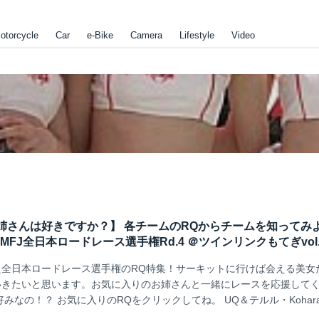
otorcycle
Car
e-Bike
Camera
Lifestyle
Video
姉さんは好きですか？】 各チームのRQからチームを知ってみ
年 MFJ全日本ロードレース選手権Rd.4 ＠ツインリンクもてぎvol.
た全日本ロードレース選手権のRQ特集！サーキットに行けば会える美女
いきたいと思います。お気に入りのお姉さんと一緒にレースを応援して
みなの！？ お気に入りのRQをクリックしてね。 UQ＆テルル・Kohara 
ーシング 伊藤レーシングGMDスズカ 伊藤レーシングGMDスズカ AKE