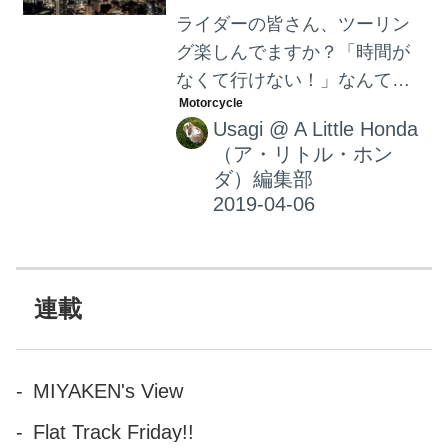
ライダーの皆さん、ツーリン
グ楽しんでますか？「時間が
なくて行けない！」なんて方
も、都内のナイトツーリング
Usagi
@
A Little Honda
なら気軽に行けますよね？本
（ア・リトル・ホン
日はライターusagiのお墨付き
ダ）編集部
都内のナイトツーリングスポ
ットをご紹介。
連載
MIYAKEN's View
Flat Track Friday!!