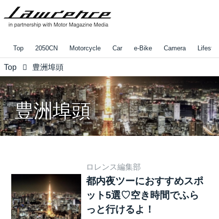
Top
2050CN
Motorcycle
Car
e-Bike
Camera
Lifestyl
Top
豊洲埠頭
豊洲埠頭
ロレンス編集部
都内夜ツーにおすすめスポ
ット5選♡空き時間でふら
っと行けるよ！