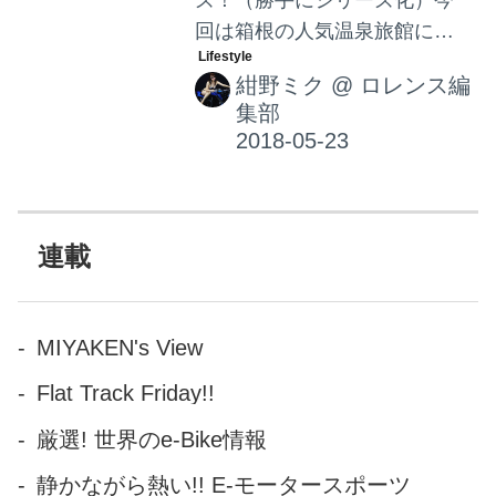
ズ！（勝手にシリーズ化）今
回は箱根の人気温泉旅館に行
って参りました！！飲んで飲
紺野ミク
@
ロレンス編
んで飲んでって違う！しっか
集部
り温泉を満喫してきましたの
でレポします〜☆
連載
MIYAKEN's View
Flat Track Friday!!
厳選! 世界のe-Bike情報
静かながら熱い!! E-モータースポーツ