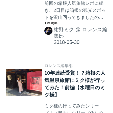
前回の箱根人気旅館レポに続
き、2日目は箱根の観光スポッ
トを沢山回ってきましたの
で、オススメスポット&お土産
紺野ミク
@
ロレンス編
にぴったりのお店などをご紹
集部
介〜☆
ロレンス編集部
10年連続受賞！？箱根の人
気温泉旅館にミク様が行っ
てみた！前編【水曜日のミ
ク様】
ミク様の行ってみたシリー