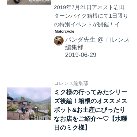
2019年7月21日アネスト岩田
ターンバイク箱根にて1日限り
の特別イベントが開催！イタ
リア最古のモーターサイクル
パンダ先生
@
ロレンス
ブランドであるMOTO GUZZI
編集部
の世界観をオーナーとファン
の方々が気軽に楽しめるイベ
ントです。
ロレンス編集部
ミク様の行ってみたシリー
ズ後編！箱根のオススメス
ポット&お土産にぴったり
なお店をご紹介〜♡【水曜
日のミク様】