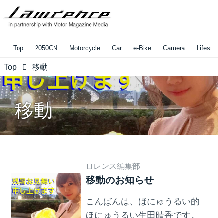
Top
2050CN
Motorcycle
Car
e-Bike
Camera
Lifestyl
Top
移動
移動
ロレンス編集部
移動のお知らせ
こんばんは、ほにゅうるい的
ほにゅうるい生田晴香です。