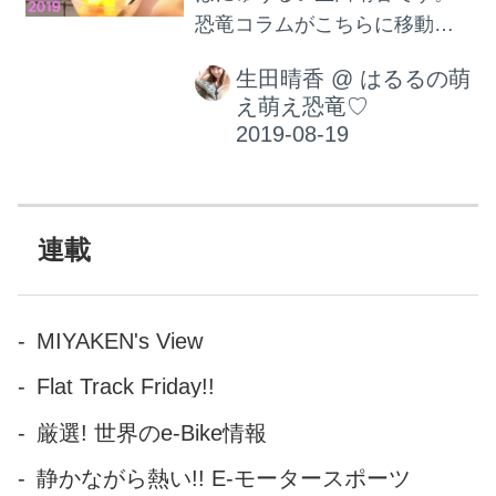
恐竜コラムがこちらに移動す
る事になりました。 生田晴香
生田晴香
@
はるるの萌
- dino.network | the premium
え萌え恐竜♡
web magazine by Revolver 生
田晴香 - 第1、3火曜更新です
が祝日などある時は水曜にず
れることもあります。 文字数
もパワーアップしてお届けす
連載
るのでよろしくお願いしま
す！ 生田晴香
MIYAKEN's View
Flat Track Friday!!
厳選! 世界のe-Bike情報
静かながら熱い!! E-モータースポーツ