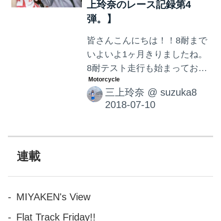
上玲奈のレース記録第4
弾。】
皆さんこんにちは！！8耐まで
いよいよ1ヶ月きりましたね。
8耐テスト走行も始まってお
り、我がチームもワクワクと
三上玲奈
@
suzuka8
緊張感がつのってきました
よ！今日は女の子ライダーと
サーキットでの一コマをご紹
介したいと思います。
連載
MIYAKEN's View
Flat Track Friday!!