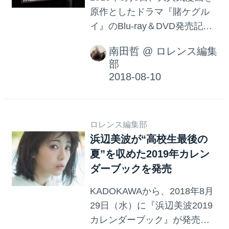
原作としたドラマ『賭ケグル
イ』のBlu-ray＆DVD発売記念
イベントが開催され、2019年
南田哲
@
ロレンス編集
春にドラマ版の続編放送と映
部
画化が発表された。イベント
にはヒロインの蛇喰夢子を演
じた女優 浜辺美波さんをはじ
め、高杉真宙さん、森川葵さ
ロレンス編集部
ん、英勉監督が劇中の舞台と
浜辺美波が“高校生最後の
なる私立百花王学園の制服を
夏”を収めた2019年カレン
身にまとって出席。Blu-ray＆
ダーブックを発売
DVDの購入者の中から抽選で
選ばれた観客の前で、笑顔を
KADOKAWAから、2018年8月
振りまいた。
29日（水）に『浜辺美波2019
カレンダーブック』が発売。