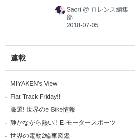
な、なんたる透明感ーーー
Saori
@
ロレンス編集
ー！！！記事最後に、写真集
部
から一部抜粋してご紹介しま
す（特別に7枚も♡）
連載
MIYAKEN's View
Flat Track Friday!!
厳選! 世界のe-Bike情報
静かながら熱い!! E-モータースポーツ
世界の電動2輪車図鑑