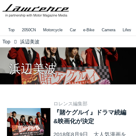
Top
2050CN
Motorcycle
Car
e-Bike
Camera
Lifestyl
Top
浜辺美波
浜辺美波
ロレンス編集部
『賭ケグルイ』ドラマ続編
&映画化が決定
2018年8月9日、大人気漫画を