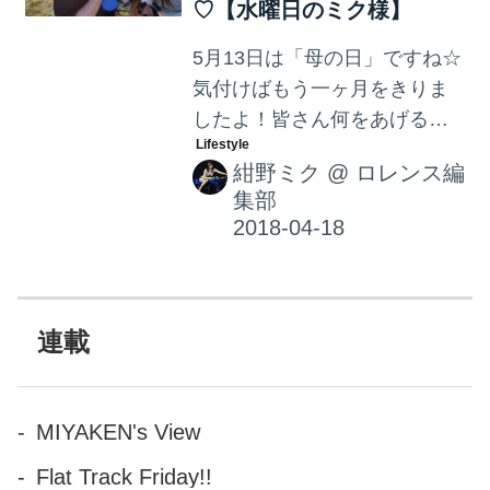
♡【水曜日のミク様】
5月13日は「母の日」ですね☆
気付けばもう一ヶ月をきりま
したよ！皆さん何をあげるか
決まりましたか？ということ
紺野ミク
@
ロレンス編
で、母の日にぴったりな贈り
集部
物をお母様のタイプ別にご紹
介します〜♡
連載
MIYAKEN's View
Flat Track Friday!!