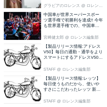
グラビアのロレンス
@ ロレンス編集部
中国車が世界スーパースポー
ツ選手権で初勝利を達成!! 今年
も世界選手権での、中国車の
活躍が目立ちそうです!?
宮﨑健太郎
@ ロレンス編集部
【製品リリース情報:アドレス
V50】毎日の通勤・通学をより
スマートにするアドレスV50
新色ブラウン登場
STAFF
@ ロレンス編集部
【製品リリース情報:レッツ】
毎日使うものだから、使いや
すさにこだわったレッツ 新色
ブラウン登場
STAFF
@ ロレンス編集部