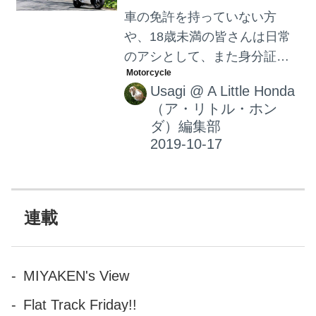
車の免許を持っていない方
や、18歳未満の皆さんは日常
のアシとして、また身分証と
してバイクの免許を取ろうと
Usagi
@
A Little Honda
思っている方も多いのでは。
（ア・リトル・ホン
原付で十分なのか、それ以上
ダ）編集部
の免許が必要なのか？気にな
っている方に知ってほしい便
利な原付二種についてご紹介
します！
連載
MIYAKEN's View
Flat Track Friday!!