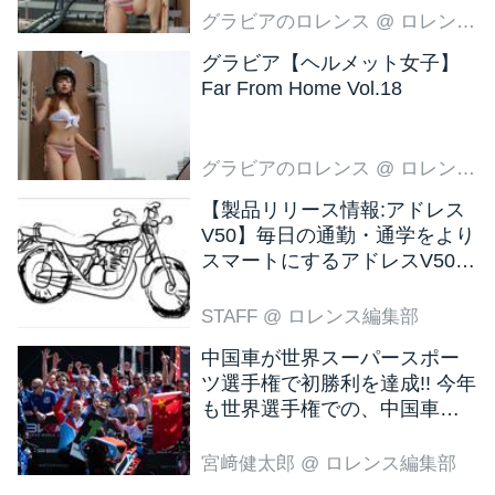
グラビアのロレンス
@ ロレンス編集部
グラビア【ヘルメット女子】
Far From Home Vol.18
グラビアのロレンス
@ ロレンス編集部
【製品リリース情報:アドレス
V50】毎日の通勤・通学をより
スマートにするアドレスV50
新色ブラウン登場
STAFF
@ ロレンス編集部
中国車が世界スーパースポー
ツ選手権で初勝利を達成!! 今年
も世界選手権での、中国車の
活躍が目立ちそうです!?
宮﨑健太郎
@ ロレンス編集部