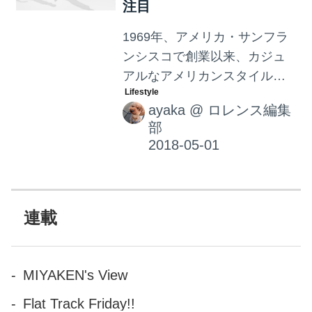
注目
1969年、アメリカ・サンフラ
ンシスコで創業以来、カジュ
アルなアメリカンスタイルを
グローバルに展開するアパレ
ayaka
@
ロレンス編集
ルブランドGapが、2018年夏
部
にアクティブな季節の新定番
となる軽やかさと涼しさを併
せ持つ“夏デニム”を販売。サワ
ヤカ！
連載
MIYAKEN's View
Flat Track Friday!!