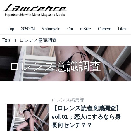
Top
2050CN
Motorcycle
Car
e-Bike
Camera
Lifestyl
Top
ロレンス意識調査
ロレンス意識調査
ロレンス編集部
【ロレンス読者意識調査】
vol.01；恋人にするなら身
長何センチ？？