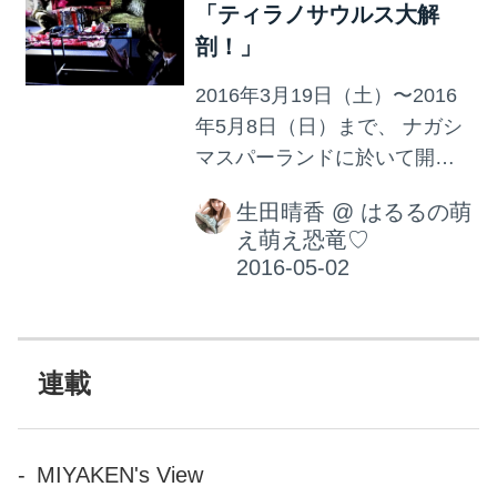
「ティラノサウルス大解
剖！」
2016年3月19日（土）〜2016
年5月8日（日）まで、 ナガシ
マスパーランドに於いて開催
されている ドキュメンタリー
生田晴香
@
はるるの萌
専門チャンネル「ナショナル
え萌え恐竜♡
ジオグラフィックチャンネ
ル」監修の 『世界初！ティラ
ノサウルス大解剖・恐竜大発
見展』 皆さんはもう行きまし
たか？ この恐竜展は、 動くロ
連載
ボットや化石、レプリカがあ
る、これまでによくあるただ
の恐竜展ではないのです。 そ
MIYAKEN's View