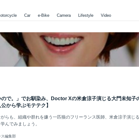
otorcycle
Car
e-Bike
Camera
Lifestyle
Video
ので。」でお馴染み、Doctor Xの米倉涼子演じる大門未知子
人公から学ぶモテテク】
ながらも、組織や群れを嫌う一匹狼のフリーランス医師、米倉涼子演じ
を学んでみましょう。
ンス編集部