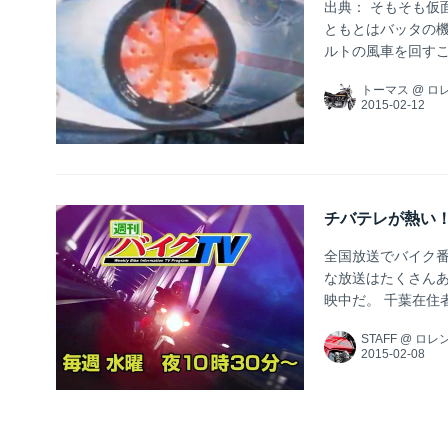
出典： そもそも仮
ともとはバッタの機
ルトの風車を回す
を得るためにバイク
トーマス
@
ロ
りたりして、ベルト
く仮面ライダーと
ティティーを、怪人
チバテレが熱い
全国放送でバイク
な放送はたくさんあ
映中だ。 千葉在住
いう。 （すみませ
STAFF
@
ロレ
日 22：30～） テ
ビ （毎週火曜日 2