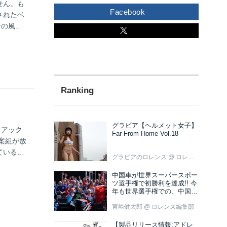
せん。も
Facebook
されたベ
その風力
ら飛び降
男ではな
アイデン
グラビア【ヘルメット女子】
ニアック
Far From Home Vol.18
案組が放
ていると
グラビアのロレンス
@ ロレンス編集部
毎週水曜
 サンテレ
中国車が世界スーパースポー
ツ選手権で初勝利を達成!! 今
年も世界選手権での、中国車
の活躍が目立ちそうです!?
宮﨑健太郎
@ ロレンス編集部
【製品リリース情報:アドレ