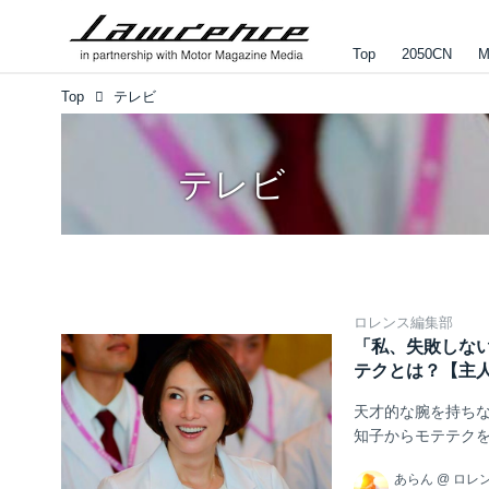
Top
2050CN
M
Top
テレビ
テレビ
ロレンス編集部
「私、失敗しない
テクとは？【主
天才的な腕を持ち
知子からモテテク
あらん
@
ロレ