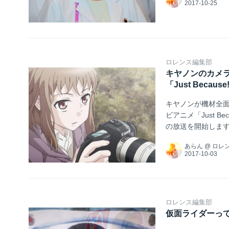
ロレンス編集部
キヤノンのカメ
「Just Beca
キヤノンが機材全
ビアニメ「Just B
の放送を開始しま
あらん
@
ロレ
ロレンス編集部
仮面ライダーっ