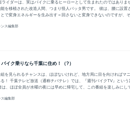
面ライダーは、実はバイクに乗るヒーローとして生まれたのではありま
能を移植された改造人間、つまり怪人バッタ男です。 彼は、腰に設置
ことで変身エネルギーを生み出す＝回さないと変身できないのですが、
を飛ばして風を受ける、という設定です。 だから、たまに彼はビルか
レンス編集部
の風車を回したりします。 逆に言うと、バイクに乗ることで、バッタ
いうかっこいい？名前を得ることができた。バイクに乗ることで自らの
からヒーローへと変化させることに成功した...
！バイク乗りなら千葉に住め！（?）
番組を見られるチャンスは、ほぼないけれど、地方局に目を向ければマ
る！ 千葉テレビ放送（通称チバテレ）では、『週刊バイクTV』という
者は、ほぼ全員が水曜の夜には早めに帰宅して、この番組を楽しみにし
ん、嘘をつきました） 『週刊バイクTV』 絶賛放送中！！ チバテレ （
ンス編集部
レ玉 （毎週木曜日 26：05～） とちぎテレビ （毎週金曜日 22：30～）
5：40～） 【チバテレ公式チャンネル】