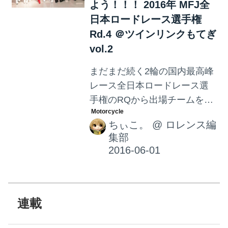
よう！！！ 2016年 MFJ全
日本ロードレース選手権
Rd.4 ＠ツインリンクもてぎ
vol.2
まだまだ続く2輪の国内最高峰
レース全日本ロードレース選
手権のRQから出場チームをご
紹介！今回も、お気に入りの
ちぃこ。
@
ロレンス編
RQ&チームチェックして下さ
集部
いね。a またまた聞いちゃいま
す！どのRQがお気に入り？ お
気に入りのRQをクリックして
ね！ Will-Raise Racing RS-
ITOH Will-Raise Racing RS-
連載
ITOH H43 Team-NOBBY H43