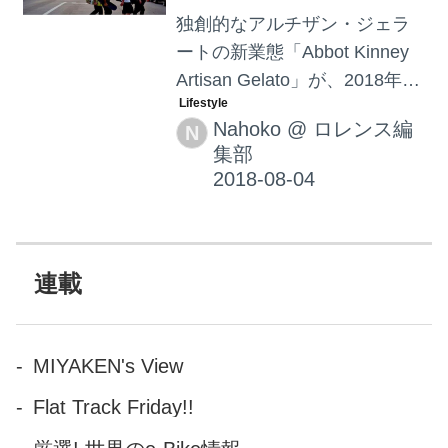
独創的なアルチザン・ジェラ
ートの新業態「Abbot Kinney
Artisan Gelato」が、2018年8
月8日（水曜日）に渋谷区幡ヶ
Nahoko
@
ロレンス編
N
谷にグランドオープンしま
集部
す！この季節、デートにアイ
ス屋さんに立ち寄る方も多い
かと思いますが、ちょっと待
って。ジェラート屋さんに連
れてった方が、モテるかもし
連載
れません。
MIYAKEN's View
Flat Track Friday!!