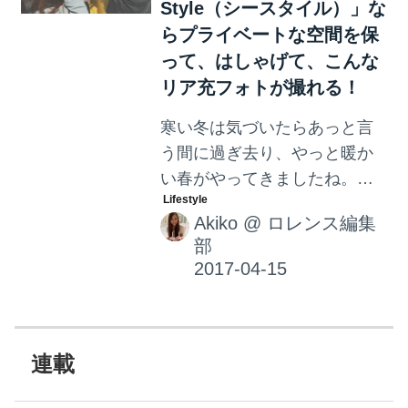
Style（シースタイル）」な
らプライベートな空間を保
って、はしゃげて、こんな
リア充フォトが撮れる！
寒い冬は気づいたらあっと言
う間に過ぎ去り、やっと暖か
い春がやってきましたね。春
といえば、お花見、ツーリン
Akiko
@
ロレンス編集
グ。そしてそして、流行に敏
部
感であるなら、先取りアクテ
ィビティである“クルージン
グ”をぜひ試していただきた
い！
連載