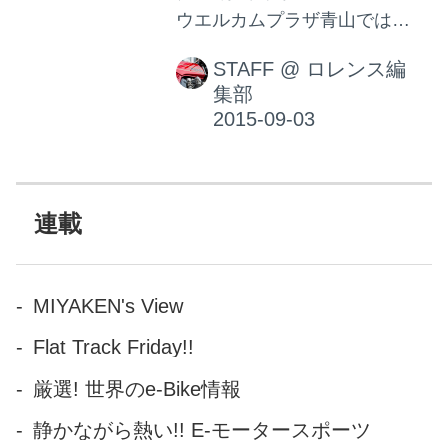
ウエルカムプラザ青山では、
今年も「カフェカブミーティ
STAFF
@
ロレンス編
ング」を開催。日程が2日間と
集部
なり、より多くの皆さまにご
参加いただけます。
連載
MIYAKEN's View
Flat Track Friday!!
厳選! 世界のe-Bike情報
静かながら熱い!! E-モータースポーツ