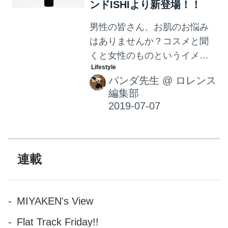
ンドISHIより新登場！！
男性の皆さん、お肌のお悩み
はありませんか？コスメと聞
くと女性のものというイメー
ジがありますが、男性だって
パンダ先生
@
ロレンス
肌は綺麗でいたいものです。
編集部
そんな方へメンズコスメ専用
ブランドISHIから新登場した1
ステップ美容アイテム、スキ
ンデーションをご紹介しま
す。
連載
MIYAKEN's View
Flat Track Friday!!