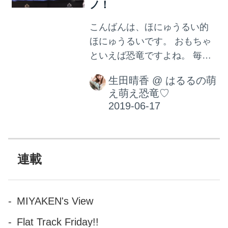
ノ！
こんばんは、ほにゅうるい的
ほにゅうるいです。 おもちゃ
といえば恐竜ですよね。 毎年
必ず色んな会社が恐竜のおも
生田晴香
@
はるるの萌
ちゃを出して売れまくってい
え萌え恐竜♡
ますし、おもちゃに恐竜は外
せないものです。 日本玩具協
会が主催する、国内最大規模
の玩具の展示会「東京おもち
ゃショー2019」へ、恐竜のお
連載
もちゃを探しに行ってきまし
た。 HP 東京おもちゃショー
2019 INTERNATIONAL
MIYAKEN's View
TOKYO TOY SHOW おもちゃ
Flat Track Friday!!
で世界を笑顔に。東京おもち