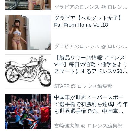
グラビアのロレンス
@ ロレンス編集部
グラビア【ヘルメット女子】
Far From Home Vol.18
グラビアのロレンス
@ ロレンス編集部
【製品リリース情報:アドレス
V50】毎日の通勤・通学をより
スマートにするアドレスV50
新色ブラウン登場
STAFF
@ ロレンス編集部
中国車が世界スーパースポー
ツ選手権で初勝利を達成!! 今年
も世界選手権での、中国車の
活躍が目立ちそうです!?
宮﨑健太郎
@ ロレンス編集部