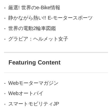
ゃショー2019、公式ホームペ
厳選! 世界のe-Bike情報
ージ。 会期は2019年6月13日
静かながら熱い!! E-モータースポーツ
～16日の4日間で、最初の2日
間はビジネス関係者向けの
世界の電動2輪車図鑑
「商談見本市」、後半の2日間
グラビア：ヘルメット女子
は「一般公開」です。...
Featuring Content
Webモーターマガジン
Webオートバイ
スマートモビリティJP