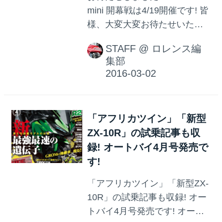
mini 開幕戦は4/19開催です! 皆
様、大変大変お待たせいたし
ました! 2016年度 MAX ZONE
STAFF
@
ロレンス編
mini、ようやく準備が整いまし
集部
て 4月19日(火)、7月11日
(月)、10月19日(水)の 全3戦開
催が決定しました! ということ
で、本日より 4月19日開催・
「アフリカツイン」「新型
開幕戦のエントリー受付を開
ZX-10R」の試乗記事も収
始いたします!
録! オートバイ4月号発売で
す!
「アフリカツイン」「新型ZX-
10R」の試乗記事も収録! オー
トバイ4月号発売です! オート