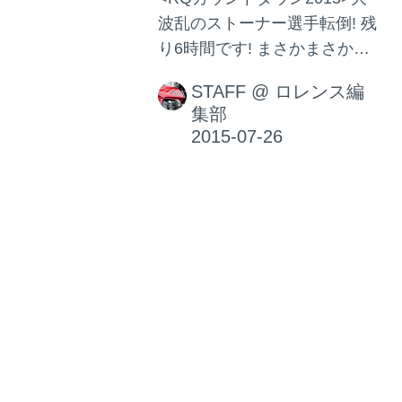
波乱のストーナー選手転倒! 残
り6時間です! まさかまさかの
C・ストーナー選手がヘアピン
STAFF
@
ロレンス編
で転倒! 詳細はのちほどレポー
集部
トでお届け予定ですが、 まだ
レースは序盤戦、これからど
んなストーリーが展開される
のか?
<RQカウントダウン2015>
燃費の良さが光るR1! 残り7
時間です
<RQカウントダウン2015>燃
費の良さが光るR1! 残り7時間
です まだまだ序盤の、残り7時
間。 各チーム、最初のライダ