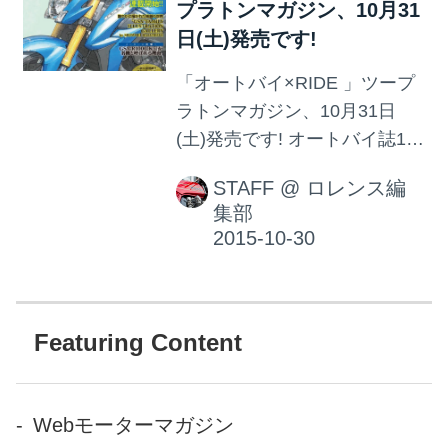
プラトンマガジン、10月31
がオートバイ1月号。 ぜひ、じ
日(土)発売です!
っくりご覧ください! オートバ
イ 2016年 1月号 販売価格(税
「オートバイ×RIDE 」ツープ
込): 980 円 発売日 : 2015年12
ラトンマガジン、10月31日
月 1日
(土)発売です! オートバイ誌12
月号は、姉妹誌「RIDE」とカ
STAFF
@
ロレンス編
ップリングされて、 いよいよ
集部
31日に発売です。本誌では東
京モーターショーをはじめと
した 新型モデルを大特集! 他に
も250ストリートスポーツの特
集や、 10月10〜11日に開催さ
Featuring Content
れた全国白バイ大会の模様な
ど、 盛り沢山なコンテンツが
勢揃いです! また「RIDE」で
Webモーターマガジン
はバイク漫画の巨匠、 東本昌