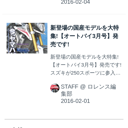
でついに213VSの一般道試乗
取材を行なうのですが その現
場に、みなさんいらっしゃい
新登場の国産モデルを大特
ませんか!というお誘いです。
集!【オートバイ3月号】発
そろそろ一般道での目撃情報
売です!
も寄せられ始めています、
RC213V-S。 この超ド級スー
新登場の国産モデルを大特集!
パースポーツを、ナマで見ら
【オートバイ3月号】発売です!
れるチャンスです!
スズキが250スポーツに参入す
る? RC213V-Sのテクノロジー
STAFF
@
ロレンス編
を注入したモデルが登場?など
集部
など、 話題盛り沢山の2016年
を占う1冊! オートバイ3月号が
発売になりました。 今年のト
レンドをいち早く知るために