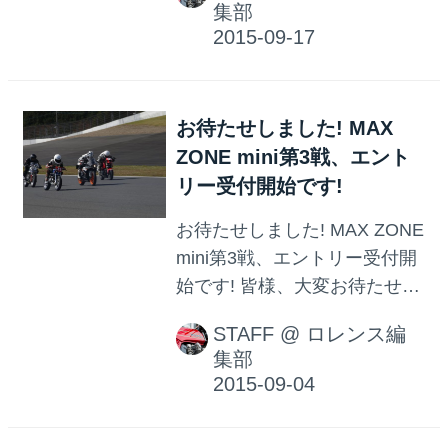
集部
ベント「モンスタースピリッ
ツ」。 全国からニンジャH2の
オーナーが集結し、 サーキッ
トでH2を思いっきり満喫し
お待たせしました! MAX
た、ド迫力イベントでした。
ZONE mini第3戦、エント
そのモンスタースピリッツの
リー受付開始です!
第二回が舞台を東北に移し、
10月21日(水)にスポーツラン
お待たせしました! MAX ZONE
ドSUGOで開催決定! さっそく
mini第3戦、エントリー受付開
その詳細をお知らせしましょ
始です! 皆様、大変お待たせい
う!
たしました! 待望のMAX ZONE
STAFF
@
ロレンス編
mini、 来る10月15日(木)に開
集部
催される 第3戦の エントリー
受付をスタートいたします! 秋
の青空のもと、自慢のミニバ