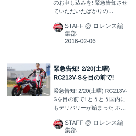
のお申し込みを! 緊急告知させ
深夜0時、つまり2/9(火曜)午前
ていただいたばかりの
0時をもって 事前申し込み、締
RC213V-Sイベント、 おかげ
め切らせていただきます。 で
STAFF
@
ロレンス編
様で続々と参加表明をいただ
集部
も、ツーショット撮影会こそ
いております! 誠にありがとう
締め切っちゃいますが 見学だ
ございます! 予想を超えるペー
けでも、ぜひホンダドリーム
スでのお申し込みで、 当日予
茅ケ崎さんまでおいでくださ
定している「ツーショット撮
い♪ ホンダドリーム茅ケ崎...
緊急告知! 2/20(土曜)
影」の予定枠が 埋まりつつあ
RC213V-Sを目の前で!
ります。参加ご希望の方は お
早目のお申し込みをお願いい
緊急告知! 2/20(土曜) RC213V-
たします!
Sを目の前で! とうとう国内に
もデリバリーが始まった ホン
ダの超ド級スーパースポー
STAFF
@
ロレンス編
ツ、MotoGPマシンレプリカこ
集部
とRC213V-S! 本誌では、次号