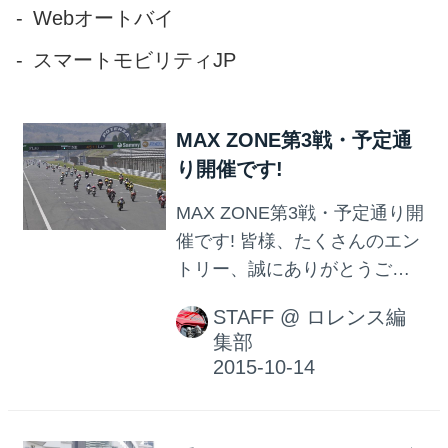
Webオートバイ
平氏のカラーコミックを筆頭
に「GSXブランド車」を完全
スマートモビリティJP
網羅。 このFBで投稿していた
だいた200名以上のオーナーも
MAX ZONE第3戦・予定通
紹介しています。 両誌あわせ
て368ページの増大号です
り開催です!
よ〜!
MAX ZONE第3戦・予定通り開
催です! 皆様、たくさんのエン
トリー、誠にありがとうござ
います! 明日開催のMAX ZONE
STAFF
@
ロレンス編
mini 第3戦は 天気も大丈夫そ
集部
うですし、予定通り開催いた
します! エントリーされた皆
様、どうかお気をつけてお越
し下さい。 万一の際は、以下