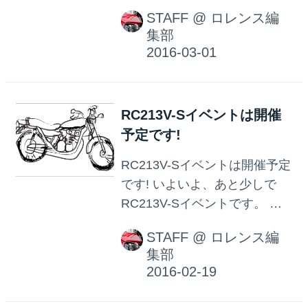
バイ4月号が発売になりました!
STAFF
@
ロレンス編
今号はカワサキH2に続く、ス
集部
ーパーチャージドスポーツ第2
弾を大公開! 本誌スクープ班の
魂がこもった記事となってお
りますので、 ぜひご注目くだ
RC213V-Sイベントは開催
さい。 また、巻頭から各種フ
予定です!
ラッグシップモデル列伝を掲
載。 その中で、ホンダ・アフ
RC213V-Sイベントは開催予定
リカツインや、新型Ninja ZX-
です! いよいよ、あと少しで
10R ABSなど、 大注目モデル
RC213V-Sイベントです。 会
のインプレッション記事も収
場となるホンダドリーム茅ヶ
録しています! そして、 今月後
STAFF
@
ロレンス編
崎さん周辺の天気は あいにく
集部
半に開催される大阪&東京のモ
午前10時ごろから雨の予報に
ーターサイクルショー情報
なっておりますが、 イベント
も。 各メーカーがどんなモデ
は店内にて開催いたします!