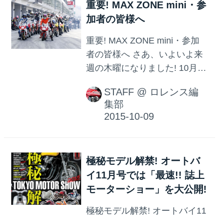
重要! MAX ZONE mini・参
のマニュアルをお読みいただ
加者の皆様へ
き、 あわてずにご対処をお願
いいたします。
重要! MAX ZONE mini・参加
者の皆様へ さあ、いよいよ来
週の木曜になりました! 10月15
日開催・MAX ZONE mini 2015
STAFF
@
ロレンス編
年度最終戦。 おかげ様で今回
集部
もたくさんのお申し込みをい
ただき、 すでに「参加受理
書」をFAXやメールにて発送
いたしました。 開催まであと
極秘モデル解禁! オートバ
少しですが、ご質問がある方
イ11月号では「最速!! 誌上
は あわてずに、まずは以下の
モーターショー」を大公開!
「よくある質問」をご覧くだ
さい!
極秘モデル解禁! オートバイ11