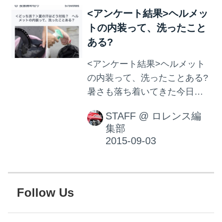
イクで楽しみましょう!
<アンケート結果>ヘルメッ
トの内装って、洗ったこと
ある?
<アンケート結果>ヘルメット
の内装って、洗ったことある?
暑さも落ち着いてきた今日こ
のごろ。 走行中の汗をたっぷ
STAFF
@
ロレンス編
り吸い込んだヘルメットの内
集部
装って みなさんどうしてます?
今回、月刊オートバイのLINE
公式アカウント(@autoby)で
アンケート調査をしてみまし
た。 「夏の汗はどう対処? ヘ
Follow Us
ルメットの内装って、洗った
ことある?」という 質問に対