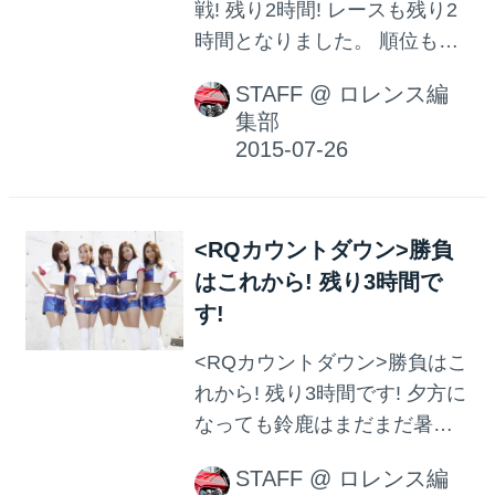
戦! 残り2時間! レースも残り2
時間となりました。 順位も落
ち着いてきた様子ですが、ま
STAFF
@
ロレンス編
だまだわかりません! 終盤戦に
集部
注目!
<RQカウントダウン>勝負
はこれから! 残り3時間で
す!
<RQカウントダウン>勝負はこ
れから! 残り3時間です! 夕方に
なっても鈴鹿はまだまだ暑い!
ライダーもマシンも極限の状
STAFF
@
ロレンス編
態の中、 残り3時間にどんなド