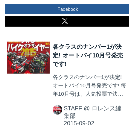
し、答えは2択。 1.洗ったこと
Facebook
がある 2.洗ったことがない さ
て、その結果は...? 内装を洗っ
たあとは、風通しの良いとこ
ろで、陰干しが良いみたいで
各クラスのナンバー1が決
す。 写真はイメージというこ
定! オートバイ10月号発売
とで。
です!
各クラスのナンバー1が決定!
オートバイ10月号発売です! 毎
年10月号は、人気投票で決ま
る 「ジャパン・バイク・オ
STAFF
@
ロレンス編
ブ・ザ・イヤー」の結果発表!
集部
というわけで、 各クラスの人
気モデルを大特集。 投票頂い