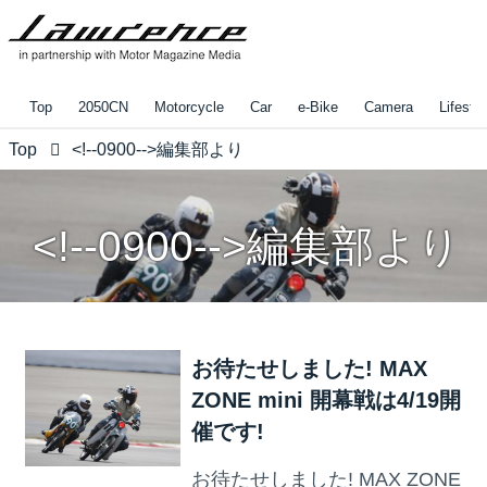
Top
2050CN
Motorcycle
Car
e-Bike
Camera
Lifestyl
Top
<!--0900-->編集部より
<!--0900-->編集部より
お待たせしました! MAX
ZONE mini 開幕戦は4/19開
催です!
お待たせしました! MAX ZONE