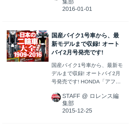
集部
国産バイク1号車から、最
新モデルまで収録! オート
バイ2月号発売です!
国産バイク1号車から、最新モ
デルまで収録! オートバイ2月
号発売です! HONDA「アフリ
カツイン」の最速インプレッ
STAFF
@
ロレンス編
ションに加え、 YAMAHA
集部
「XSR900」や、400ccの
DUCATI 「スクランブラー
Sixty2」など 注目モデルが勢
揃い! また、『RIDE』では