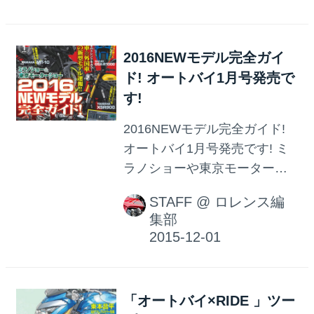
「最新版 日本の二輪車大全
1909-2016」と題した 完全保
2016NEWモデル完全ガイ
存版のアルバムを収録。 読み
ド! オートバイ1月号発売で
応えたっぷりの1冊となってい
す!
るオートバイ2月号は、 12月
26日に発売開始です! オートバ
2016NEWモデル完全ガイド!
イ 2016年 2月号 販売価格(税
オートバイ1月号発売です! ミ
込): 980 円 発売日 : 2015年12
ラノショーや東京モーターシ
月26日
ョーで登場した多数のニュー
STAFF
@
ロレンス編
モデル。 スタイリングは写真
集部
で確認できたけど、 どんなメ
カニズムが搭載されているか?
注目ポイントはどこなのか? そ
して開発者の想いは? そんな各
「オートバイ×RIDE 」ツー
モデルの詳細に迫っているの