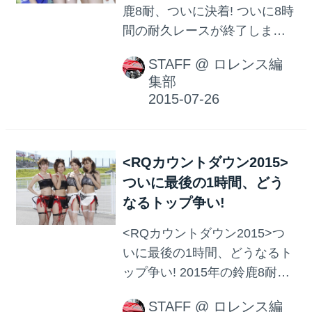
コラム集! 二輪メディアで見か
鹿8耐、ついに決着! ついに8時
ける、テストライダーやモデ
間の耐久レースが終了しまし
ルの皆さん、 編集部員など
た! 優勝は「YAMAHA
が、実際に使い続けているバ
STAFF
@
ロレンス編
FACTORY RACING TEAM」!
集部
イク用品の 紹介と合わせ、そ
詳細と最終結果はのちほど!
の思い入れを語ります。 かな
りミッチリな一冊となってい
ます。 オートバイ9月号、ぜひ
お手にとって、その...
<RQカウントダウン2015>
ついに最後の1時間、どう
なるトップ争い!
<RQカウントダウン2015>つ
いに最後の1時間、どうなるト
ップ争い! 2015年の鈴鹿8耐
も、残すところ1時間になりま
STAFF
@
ロレンス編
した。