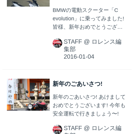
BMWの電動スクーター「C
evolution」に乗ってみました!
皆様、新年おめでとうござい
ます。 年末年始はいかがお過
STAFF
@
ロレンス編
ごしでしたか? 私は好天続き
集部
で、しかも都内がガラガラな
ので 年末年始はBMWの電動ス
クーター、 C evolution をお借
りして都内を徘徊しておりま
新年のごあいさつ!
した。 まだ市販前のモデルで
すが、ちょっと乗ってみて ど
新年のごあいさつ! あけまして
んな感じだったかをレポート
おめでとうございます! 今年も
してみたいと思います。
安全運転で行きましょう〜!
STAFF
@
ロレンス編