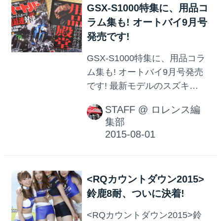
GSX-S1000特集に、用品コ
いませんか? 通常、ライセンス
ラム集も! オートバイ9月号
取得が必要だったり、革ツナ
発売です!
ギを用意しないと いけなかっ
たりするんですが、ここでご
GSX-S1000特集に、用品コラ
紹介する 「ライディングチャ
ム集も! オートバイ9月号発売
レンジツアー」は、ライセン
です! 最新モデルのスズキ
スもツナギもいらない 先導走
GSX-S1000を筆頭に、 鈴鹿8
行付きの体験走行会なので
STAFF
@
ロレンス編
耐でサプライズ展示されたヤ
す。 走行会では、国際レーシ
集部
マハMT-03などなど 今月もニ
ングコースの他に、 アップダ
ューモデルが満載! また、現在
ウンが激し...
販売台数が絶好調のヤマハMT-
07、BOLTの 「売れる理由」
<RQカウントダウン2015>
について、ユーザーの声を交
鈴鹿8耐、ついに決着!
えながら 徹底検証していま
す。 そして、別冊付録は用品
<RQカウントダウン2015>鈴