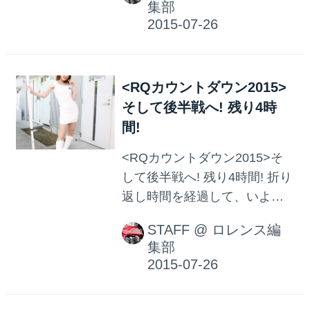
集部
ラマがあるのか!? トップを走
っていたYAMAHA FACTORY
RACING TEAMに ストップ&
ゴーペナルティが課されるな
<RQカウントダウン2015>
ど、まだまだ波乱がありそう...
そして後半戦へ! 残り4時
間!
<RQカウントダウン2015>そ
して後半戦へ! 残り4時間! 折り
返し時間を経過して、いよい
よ後半戦! ここまでセーフティ
STAFF
@
ロレンス編
ーカーが4回入る展開となって
集部
います!