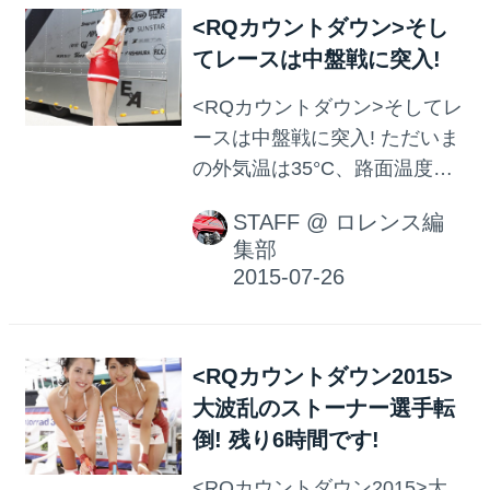
<RQカウントダウン>そし
てレースは中盤戦に突入!
<RQカウントダウン>そしてレ
ースは中盤戦に突入! ただいま
の外気温は35°C、路面温度は
60°C。 ピークは過ぎたようで
STAFF
@
ロレンス編
すが、まだまだ猛暑の戦いは
集部
続きます!
<RQカウントダウン2015>
大波乱のストーナー選手転
倒! 残り6時間です!
<RQカウントダウン2015>大