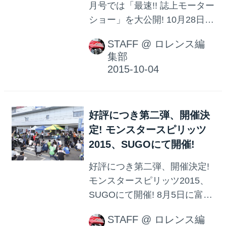
月号では「最速!! 誌上モーター
ショー」を大公開! 10月28日か
ら、いよいよ開催される東京
STAFF
@
ロレンス編
モーターショー。 10月1日発
集部
売のオートバイ11月号では、
現段階で入手した モーターシ
ョー関連の最新極秘情報を大
公開! 会場に足を運ぶ予定があ
好評につき第二弾、開催決
る方も、無い方も、 最新情報
定! モンスタースピリッツ
のチェックにご活用ください!
2015、SUGOにて開催!
オートバイ 2015年11月号 発
売日 : 2015年10月 1日 販売価
好評につき第二弾、開催決定!
格(税込): 930 円
モンスタースピリッツ2015、
SUGOにて開催! 8月5日に富士
スピードウェイで開催され
STAFF
@
ロレンス編
た、 Ks-STYLE主催の一大イ