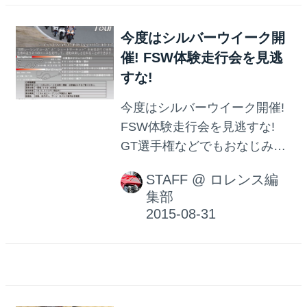
たコメントは、絶賛コメント
から辛口コメントまで、 例年
今度はシルバーウイーク開
以上に大量掲載しています。
催! FSW体験走行会を見逃
ぜひ、愛車選びの参考にして
すな!
くださいね!
今度はシルバーウイーク開催!
FSW体験走行会を見逃すな!
GT選手権などでもおなじみ、
富士スピードウェイ。 メイン
STAFF
@
ロレンス編
ストレートが約1.5kmという、
集部
世界的に見ても 珍しいコース
レイアウトの国際レーシング
コースです。 かつてはF1の舞
台にもなった、日本有数の名
コースです。 その富士スピー
ドウェイを走ってみたいと思