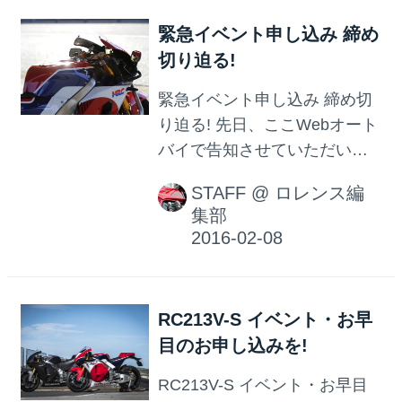
ルを展示予定か? どんなブース
RC213V-Sをナマで見れて、エ
になる予定...
緊急イベント申し込み 締め
ンジン音も聞けて、 NRも加え
切り迫る!
て一緒に記念撮影できる、 ま
たとないチャンス
緊急イベント申し込み 締め切
り迫る! 先日、ここWebオート
バイで告知させていただいた
「RC213V-S見学ナマサウンド
STAFF
@
ロレンス編
視聴」イベント(そんな名前だ
集部
っけ?笑) おかげさまでひとつ
週末をはさんで、大変大きな
反響をいただきました。 本当
にありがとうございます。 予
RC213V-S イベント・お早
想を超える申し込みをいただ
目のお申し込みを!
きましたので 会場と進行の都
合上、ここで締め切りをもう
RC213V-S イベント・お早目
けさせていただきます。 本日