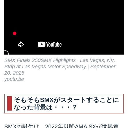
SMX Finals 250SMX Highlights | Las Vegas, NV,
Strip at Las Vegas Motor Speedway | September
20, 2025
youtu.be
そもそもSMXがスタートすることに
なった背景は・・・？
SMXの誕生は、2022年以降AMA SXが世界選