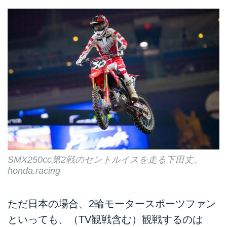
パーモトクロス選手権（SMX）最
終戦がアメリカ・ネバダ州にある
ラスベガス・モーター・スピード
ウェイにて行われました。
PHOTO／Honda
第2戦では下田丈がヘイデン・デ
ィーガンを抑えてランキングトッ
プに浮上。2人のポイント差は10
ポイントとなり、下田のチャンピ
オン獲得に注目が集まりました。
タイムドクオリファイでは、下田
が1分30.687秒で2位通過と調子の
良さを示しています。トップはセ
ス・ハマカーで1分30.758秒。デ
SMX250cc第2戦のセントルイスを走る下田丈。
ィーガンは1分32.280...
honda.racing
ただ日本の場合、2輪モータースポーツファン
といっても、（TV観戦含む）観戦するのは