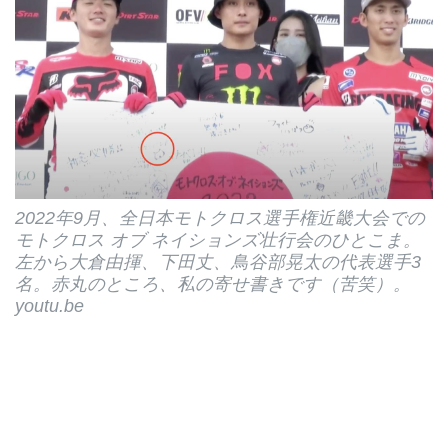
2022年9月、全日本モトクロス選手権近畿大会での
モトクロス オブ ネイションズ壮行会のひとこま。
左から大倉由揮、下田丈、鳥谷部晃太の代表選手3
名。赤丸のところ、私の寄せ書きです（苦笑）。
youtu.be