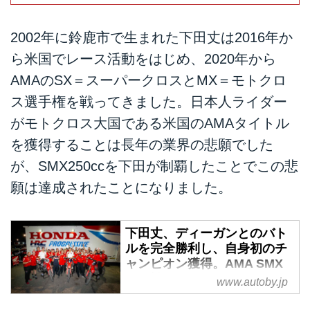
2002年に鈴鹿市で生まれた下田丈は2016年か
ら米国でレース活動をはじめ、2020年から
AMAのSX＝スーパークロスとMX＝モトクロ
ス選手権を戦ってきました。日本人ライダー
がモトクロス大国である米国のAMAタイトル
を獲得することは長年の業界の悲願でした
が、SMX250ccを下田が制覇したことでこの悲
願は達成されたことになりました。
下田丈、ディーガンとのバト
ルを完全勝利し、自身初のチ
ャンピオン獲得。AMA SMX
最終戦 - webオートバイ
www.autoby.jp
9月20日（土）、2025 AMAスー