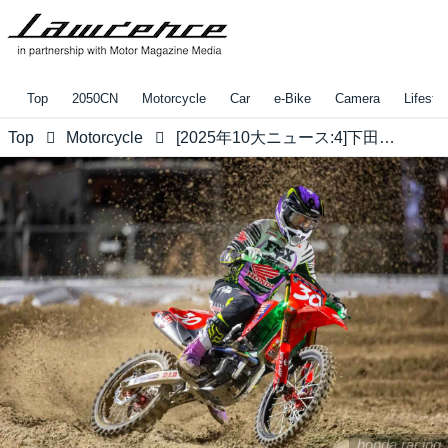
Top
2050CN
Motorcycle
Car
e-Bike
Camera
Lifestyl
Top
Motorcycle
[2025年10大ニュース:4]下田丈がAMAタイトル獲得!! でも、そのタイトルがどういうものか知らない人は割と多いみたいです？[動画]
honda.racing