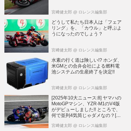
宮﨑健太郎
@ ロレンス編集部
どうして私たち日本人は「フェア
リング」を、「カウル」と呼ぶよ
うになったのでしょう？
宮﨑健太郎
@ ロレンス編集部
水素の行く道は険しい!? ホンダ、
米GMとの合弁会社による燃料電
池システムの生産終了を決定!!
宮﨑健太郎
@ ロレンス編集部
[2025年10大ニュース:8] ヤマハの
MotoGPマシン、YZR-M1のV4版
がデビューしました!! ところで、
何で並列4気筒じゃダメなの？[動
画]
宮﨑健太郎
@ ロレンス編集部