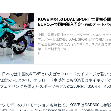
KOVE MX450 DUAL SPORT 世界初公
EURO5+で国内導入予定 - webオートバ
中国・重慶で開催されたモーターサイクルショーで
アルパーパスMX450 DUAL SPORTが初公開され
で公道登録を視野に入れた450ccクラスの新顔です
第二四半期予定です
8
日本導入と展示計画
展示車はKOVEらしいターコイズのグラフィックを
ライトやコンパクトなデジタルメーターを装備。
バーステー、ABSを備え、公道仕様として完成度
、日本では中国のKOVEといえばオフロードのイメージが強いで
レームはスチールをメインにアルミサブフ...
ばわかるとおり、オフロード車以外にもKOVEはネイキッドの25
ルフェアリングを備えたスポーツモデルの250RR、350RR、45
ツモデルのプロモーションも兼ねて、KOVEはSSP300に参