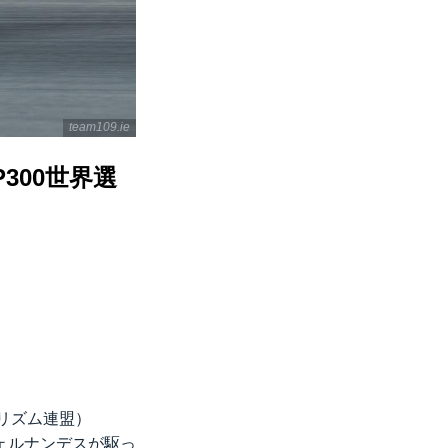
team109.ie
P300世界選
クリズム連盟）
フェルナンデスが駆っ