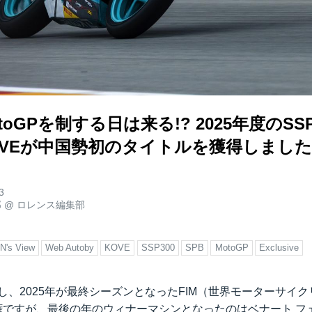
oGPを制する日は来る!? 2025年度のSS
OVEが中国勢初のタイトルを獲得しました
3
郎
@
ロレンス編集部
's View
Web Autoby
KOVE
SSP300
SPB
MotoGP
Exclusive
トし、2025年が最終シーズンとなったFIM（世界モーターサイ
手権ですが、最後の年のウィナーマシンとなったのはベナート 