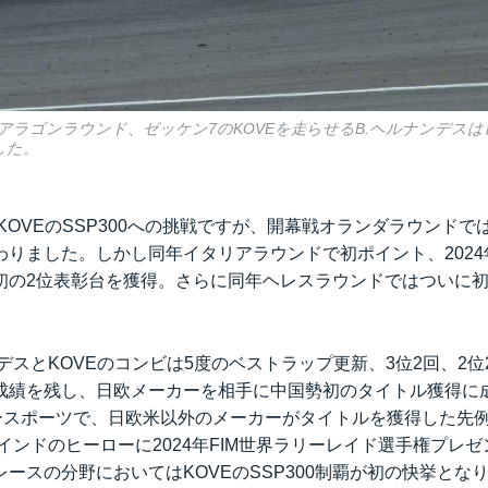
0第6戦アラゴンラウンド、ゼッケン7のKOVEを走らせるB.ヘルナンデス
した。
たKOVEのSSP300への挑戦ですが、開幕戦オランダラウンド
わりました。しかし同年イタリアラウンドで初ポイント、202
初の2位表彰台を獲得。さらに同年ヘレスラウンドではついに
ンデスとKOVEのコンビは5度のベストラップ更新、3位2回、2位
成績を残し、日欧メーカーを相手に中国勢初のタイトル獲得に
ースポーツで、日欧米以外のメーカーがタイトルを獲得した先例
インドのヒーローに2024年FIM世界ラリーレイド選手権プレ
ースの分野においてはKOVEのSSP300制覇が初の快挙とな