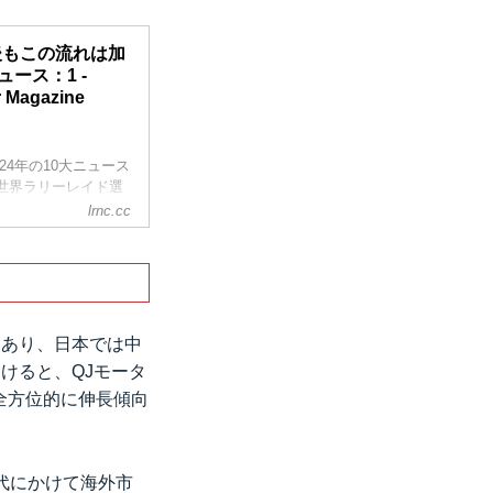
今後もこの流れは加
ュース：1 -
r Magazine
024年の10大ニュース
M世界ラリーレイド選
ーロー モトコープ
lrnc.cc
のメーカーが獲得す
、それが当たり前で
もあり、日本では中
けると、QJモータ
全方位的に伸長傾向
年代にかけて海外市