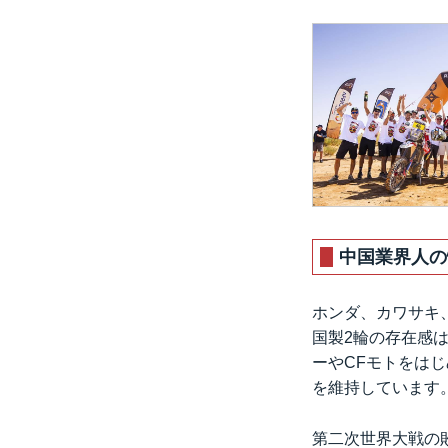
中国業界人の
ホンダ、カワサキ
国製2輪の存在感
ーやCFモトをは
を維持しています
第二次世界大戦の敗