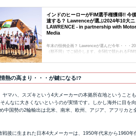
インドのヒーローがFIM選手権獲得!! 
速する？ Lawrenceが選ぶ2024年10大ニ
LAWRENCE - in partnership with Moto
Media
年末の恒例企画？ Lawrenceが選んだ今年・・・2
（順不同）でご紹介します。全5戦で競われるFI
手権ですが、そのライダーズタイトルはインドのヒ
所属のロス ブランチが獲得しました。今まで日欧
るのが当たり前だった世界選手権タイトルですが
はなくなる日は来るのでしょうか？
情熱の高まり・・・が鍵になる!?
、ヤマハ、スズキという4大メーカーの本拠所在地ということ
はそんなに大きくないというのが実情です。しかし海外に目を向
じめ中国勢の2輪輸出は北米、南米、欧州、アジア、アフリカと
。
戦後に生まれた日本4大メーカーは、1950年代末から1960