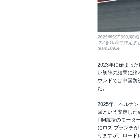
2025年SSP30
ス2を10位で終えま
team109.ie
2023年に始まっ
い初陣の結果に終
ウンドでは中国勢
た。
2025年、ヘルナ
回という安定した
FIM統括のモータ
にロス ブランチが
りますが、ロードレ