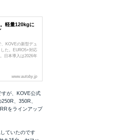
開。軽量120kgに
イ
、KOVEの新型デュ
ました。EURO5+対応
。日本導入は2026年
www.autoby.jp
まとい、LEDヘッド
ハンドガード、ナン
の高い仕上がり。フ
すが、KOVE公式
0R、350R、
0RRをラインアップ
戦していたのです