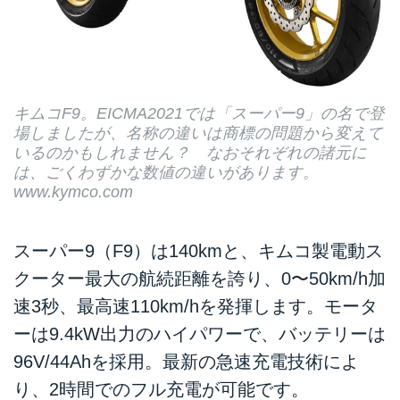
キムコF9。EICMA2021では「スーパー9」の名で登
場しましたが、名称の違いは商標の問題から変えて
いるのかもしれません？ なおそれぞれの諸元に
は、ごくわずかな数値の違いがあります。
www.kymco.com
スーパー9（F9）は140kmと、キムコ製電動ス
クーター最大の航続距離を誇り、0〜50km/h加
速3秒、最高速110km/hを発揮します。モータ
ーは9.4kW出力のハイパワーで、バッテリーは
96V/44Ahを採用。最新の急速充電技術によ
り、2時間でのフル充電が可能です。