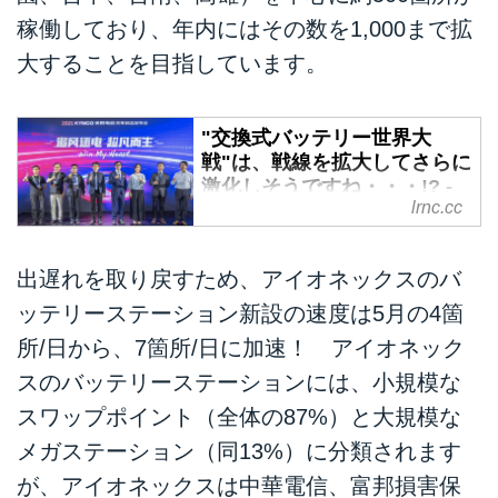
稼働しており、年内にはその数を1,000まで拡
大することを目指しています。
"交換式バッテリー世界大
戦"は、戦線を拡大してさらに
激化しそうですね・・・!? -
lrnc.cc
LAWRENCE - Motorcycle x
Cars + α = Your Life.
今年に入って、2輪EV普及のカギ
出遅れを取り戻すため、アイオネックスのバ
を握る要素のひとつ、交換式バッ
ッテリーステーション新設の速度は5月の4箇
テリー標準化とその協業をめぐる
所/日から、7箇所/日に加速！ アイオネック
動きが世界的に活発になっていま
す。先月末行われた「北京国際オ
スのバッテリーステーションには、小規模な
ートバイ展示会2021」にて、台
スワップポイント（全体の87%）と大規模な
湾のキムコは「アイオネックス
メガステーション（同13%）に分類されます
EVリーグ」に、スーパーSOCO
とFELOテクノロジーが戦略的提
が、アイオネックスは中華電信、富邦損害保