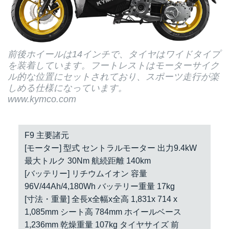
前後ホイールは14インチで、タイヤはワイドタイプ
を装着しています。フートレストはモーターサイク
ル的な位置にセットされており、スポーツ走行が楽
しめる仕様になっています。
www.kymco.com
F9 主要諸元
[モーター] 型式 セントラルモーター 出力9.4kW
最大トルク 30Nm 航続距離 140km
[バッテリー] リチウムイオン 容量
96V/44Ah/4,180Wh バッテリー重量 17kg
[寸法・重量] 全長x全幅x全高 1,831x 714 x
1,085mm シート高 784mm ホイールベース
1,236mm 乾燥重量 107kg タイヤサイズ 前