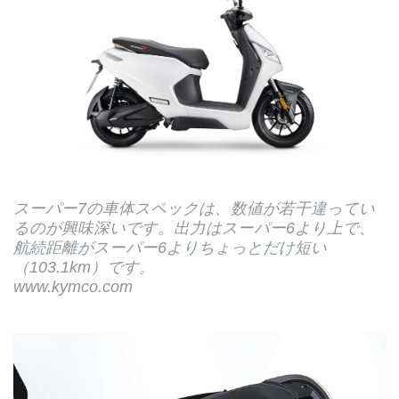
スーパー7の車体スペックは、数値が若干違ってい
るのが興味深いです。出力はスーパー6より上で、
航続距離がスーパー6よりちょっとだけ短い
（103.1km）です。
www.kymco.com