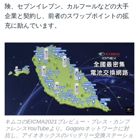
携で加わることを発表しました。
険、セブンイレブン、カルフールなどの大手
この新連合は、同じ台湾生まれの
企業と契約し、前者のスワップポイントの拡
バッテリー交換プラットフォーム
「Gogoroネットワーク」に真正
充に励んでいます。
面から対抗することになるでしょ
う・・・。
キムコのEICMA2021プレビュー・プレス・カンフ
ァレンスYouTubeより。Gogoroネットワークに対
抗し、アイオネックスのバッテリー交換ステーショ