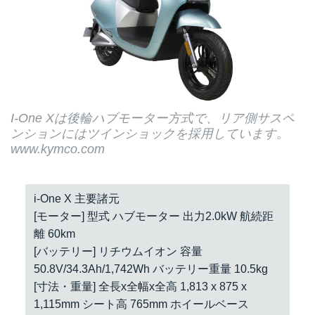
I-One Xは後輪ハブモーター方式で、リア側サスペ
ンションにはツインショックを採用しています。
www.kymco.com
i-One X 主要諸元
[モーター] 型式 ハブモーター 出力2.0kW 航続距
離 60km
[バッテリー] リチウムイオン 容量
50.8V/34.3Ah/1,742Wh バッテリー重量 10.5kg
[寸法・重量] 全長x全幅x全高 1,813 x 875 x
1,115mm シート高 765mm ホイールベース