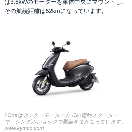
は3.6kWのモーターを車体中央にマウントし、
その航続距離は52kmになっています。
i-Oneはセンターモーター方式の電動スクーター
で、シングルショックで懸架をまかなっています。
www.kymco.com