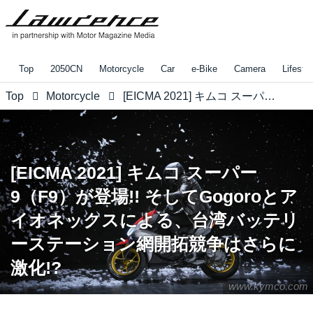
Top
2050CN
Motorcycle
Car
e-Bike
Camera
Lifestyl
Top
Motorcycle
[EICMA 2021] キムコ スーパー9（F9）が登場!! そしてGogoroとアイオネックスによる、台湾バッテリーステーション網開拓競争はさらに激化!?
[EICMA 2021] キムコ スーパー
9（F9）が登場!! そしてGogoroとア
イオネックスによる、台湾バッテリ
ーステーション網開拓競争はさらに
激化!?
www.kymco.com