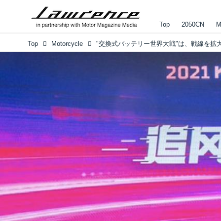
Top
2050CN
M
Top
Motorcycle