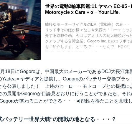
世界の電動2輪車図鑑:11 ヤマハ EC-05 - 
Motorcycle x Cars + α = Your Life.
純粋なモーターサイクルのEV（電動車）のみ・・
リッド車そのほか様々な古今東西の「ローエミッシ
介する連載企画。今回はアメリカの副大統領だっ
クアップする台湾企業、Gogoro Inc.とのコラボで
をご紹介します。ところで・・・なんで、EC-02、E
飛ばしてEC-05なのでしょう？
月18日にGogoroは、中国最大のメーカーであるDCJ大長江
のYadea＝ヤディアと提携し、Gogoroのバッテリー交換プラ
とを公表しました！ 上述のヒーロー・モトコープとの提携に
の展開をGogoroが目論見どおりに行うことができたら、そ
にGogoroが関わることができる・・・可能性を得たことを意味
式バッテリー世界大戦"の開戦の地となる・・・？