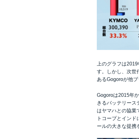
上のグラフは201
す。しかし、次世
あるGogoroが
Gogoroは20
きるバッテリーステ
はヤマハとの協業で
トコープとインド
ールの大きな提携