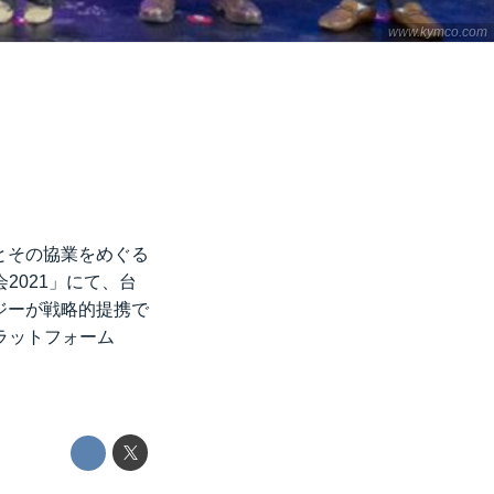
www.kymco.com
とその協業をめぐる
2021」にて、台
ロジーが戦略的提携で
ラットフォーム