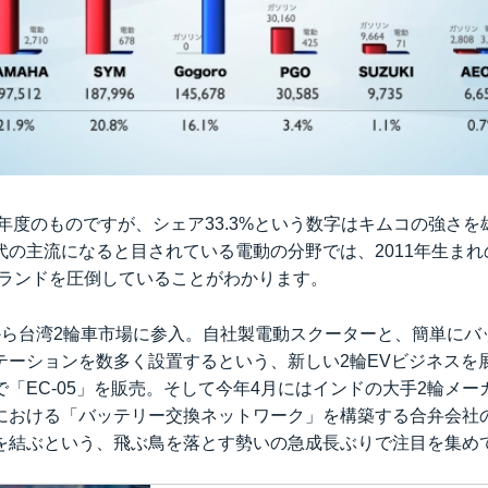
9年度のものですが、シェア33.3%という数字はキムコの強さ
代の主流になると目されている電動の分野では、2011年生ま
他ブランドを圧倒していることがわかります。
15年から台湾2輪車市場に参入。自社製電動スクーターと、簡単に
ーションを数多く設置するという、新しい2輪EVビジネスを展
「EC-05」を販売。そして今年4月にはインドの大手2輪メ
における「バッテリー交換ネットワーク」を構築する合弁会社
を結ぶという、飛ぶ鳥を落とす勢いの急成長ぶりで注目を集め