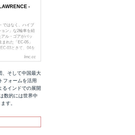
LAWRENCE -
・ではなく、ハイブ
ョン」な2輪車を紹
たアル・ゴアがバッ
生まれた「EC-05」
C-03ときて、04を
lrnc.cc
集団、そして中国最大
ットフォームを活用
よるインドでの展開
れは数的には世界中
します。