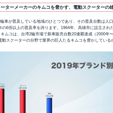
スクーターメーカーのキムコを脅かす、電動スクーターの雄G
輪車が普及している地域のひとつであり、その普及台数は人口1
本の6倍以上の普及率を誇ります。1964年、高雄市に設立され
＝キムコは、台湾2輪市場で新車販売台数20連覇達成（2000年
動スクーターの分野で業界の巨人たるキムコを脅かしているのが