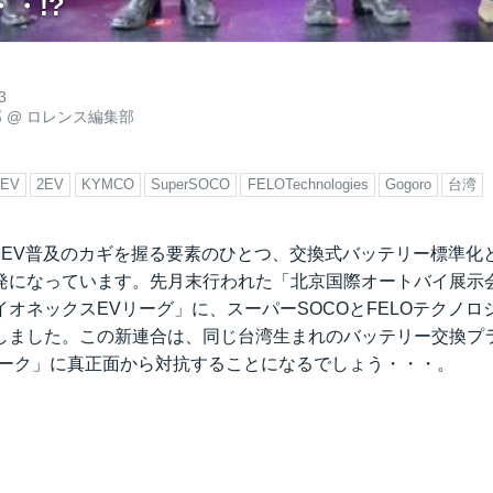
・!?
3
郎
@
ロレンス編集部
EV
2EV
KYMCO
SuperSOCO
FELOTechnologies
Gogoro
台湾
輪EV普及のカギを握る要素のひとつ、交換式バッテリー標準化
発になっています。先月末行われた「北京国際オートバイ展示会
オネックスEVリーグ」に、スーパーSOCOとFELOテクノ
しました。この新連合は、同じ台湾生まれのバッテリー交換プ
トワーク」に真正面から対抗することになるでしょう・・・。