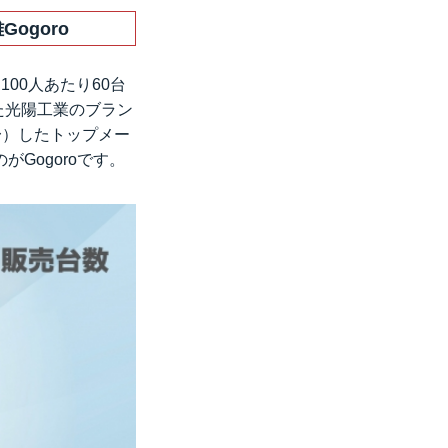
ogoro
00人あたり60台
た光陽工業のブラン
〜）したトップメー
Gogoroです。