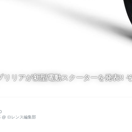
a] アプリリアが新型電動スクーターを発表!!
0
郎
@
ロレンス編集部