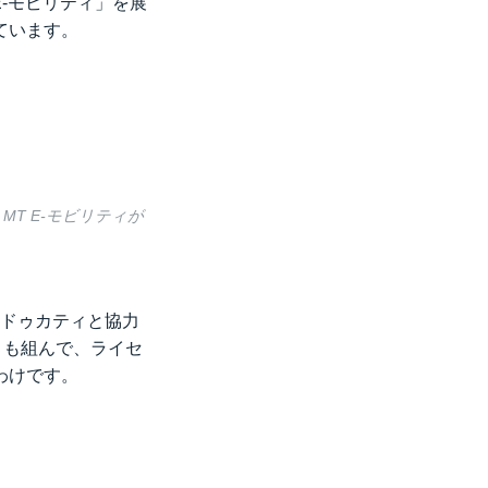
E-モビリティ」を展
ています。
MT E-モビリティが
。
るドゥカティと協力
とも組んで、ライセ
わけです。