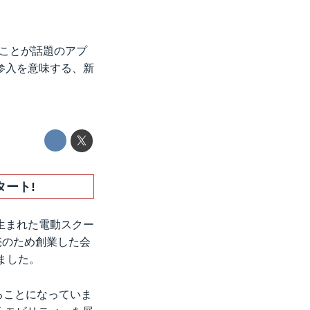
したことが話題のアプ
参入を意味する、新
ート!
生まれた電動スクー
売のため創業した会
ました。
ることになっていま