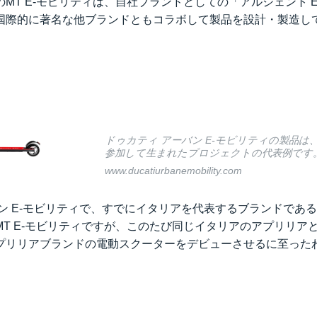
MT E-モビリティは、自社ブランドとしての「アルジェント 
国際的に著名な他ブランドともコラボして製品を設計・製造し
ドゥカティ アーバン E-モビリティの製品は、
参加して生まれたプロジェクトの代表例です
www.ducatiurbanemobility.com
バン E-モビリティで、すでにイタリアを代表するブランドであ
MT E-モビリティですが、このたび同じイタリアのアプリリア
プリリアブランドの電動スクーターをデビューさせるに至った