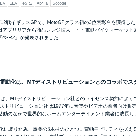
EV
2EV
eSR2
Aprilia
Scooter
P第12戦イギリスGPで、MotoGPクラス初の3位表彰台を獲得
日アプリリアから商品レンジ拡大・・・電動バイクマーケット
eSR2」が発表されました！
電動化は、MTディストリビューションとのコラボでスタ
R2は、MTディストリビューション社とのライセンス契約により
ィストリビューション社は1977年に音楽やビデオの業者向け販
の活動のなかで世界的なホームエンターテイメント業者に成長し
多角化に取り組み、事業の3本柱のひとつに電動モビリティを据え