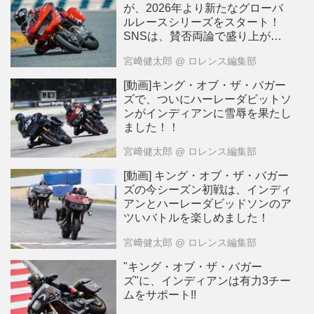
が、2026年より新たなグローバ
ルレースシリーズをスタート！
SNSは、賛否両論で盛り上がっ
て？ います・・・
宮﨑健太郎
@ ロレンス編集部
[動画]キング・オブ・ザ・バガー
ズで、ついにハーレーダビットソ
ンがインディアンに雪辱を果たし
ました！！
宮﨑健太郎
@ ロレンス編集部
[動画] キング・オブ・ザ・バガー
ズの今シーズン初戦は、インディ
アンとハーレーダビッドソンのア
ツいバトルを楽しめました！
宮﨑健太郎
@ ロレンス編集部
"キング・オブ・ザ・バガー
ズ"に、インディアンは有力3チー
ムをサポート!!