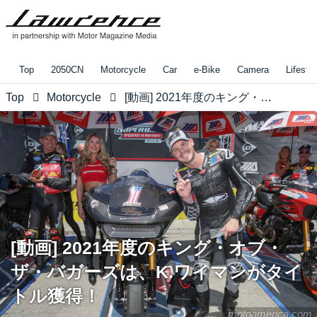
Top
2050CN
Motorcycle
Car
e-Bike
Camera
Lifestyl
Top
Motorcycle
[動画] 2021年度のキング・オブ・ザ・バガーズは、K.ワイマンがタイトル獲得！
[動画] 2021年度のキング・オブ・
ザ・バガーズは、K.ワイマンがタイ
トル獲得！
motoamerica.com