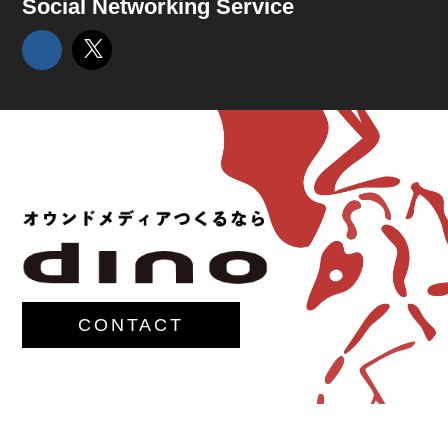
Social Networking Service
CONTACT
© 2017-
M.G.Lawrence,Inc.
All rights reserved.