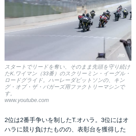
スタートでリードを奪い、そのまま先頭を守り続け
たK.ワイマン（33番）のスクリーミン・イーグル・
ロードグライド。ハーレーダビットソンの、キン
グ・オブ・ザ・バガーズ用ファクトリーマシンで
す。
www.youtube.com
2位は2番手争いを制したT.オハラ。3位にはオ
ハラに競り負けたものの、表彰台を獲得した