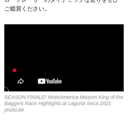
ご鑑賞ください。
SEASON FINALE! MotoAmerica Mission King of the
Baggers Race Highlights at Laguna Seca 2021
youtu.be