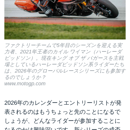
ファクトリーチームで5年目のシーズンを迎える実
力者、2021年王者のカイル ワイマン（ハーレーダ
ビッドソン）。現在キング オブ ザ バガースを主戦
場としているハーレーダビッドソン系ライダーたち
は、2026年のグローバルレースシリーズにも参加す
るのでしょうか？
www.motogp.com
2026年のカレンダーとエントリーリストが発
表されるのはもうちょっと先のことになるで
しょうが、どんなライダーが参加することに
なるのかは興味深いです。新シリーズの成否