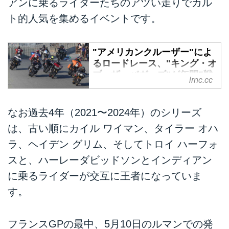
アンに乗るライダーたちのアツい走りでカル
ト的人気を集めるイベントです。
"アメリカンクルーザー"によ
るロードレース、"キング・オ
ブ・ザ・バガーズ"が年間5戦
lrnc.cc
開催されることになりまし
た！ - LAWRENCE - E-RIDE
x LIFESTYLE + α
なお過去4年（2021〜2024年）のシリーズ
昨年アメリカ・ラグナセカで初開
は、古い順にカイル ワイマン、タイラー オハ
催され多くの話題を集めた、アメ
ラ、ヘイデン グリム、そしてトロイ ハーフォ
リカンクルーザーを競技車とする
スと、ハーレーダビッドソンとインディアン
ユニークなロードレースであ
る"キング・オブ・ザ・バガー
に乗るライダーが交互に王者になっていま
ズ"。その好評ぶりを受け、2021
す。
年度はモトアメリカのイベントの
ひとつとして、年間5戦が開催さ
れるそうです！
フランスGPの最中、5月10日のルマンでの発