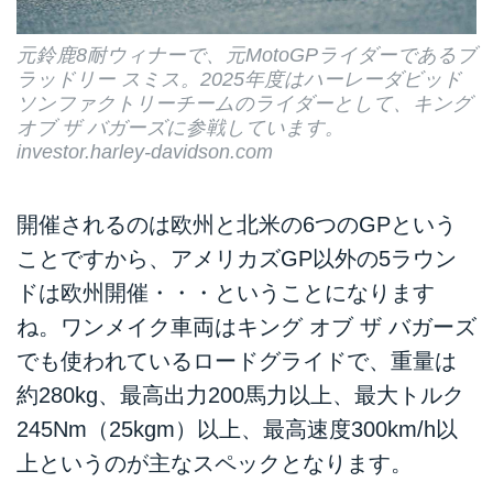
元鈴鹿8耐ウィナーで、元MotoGPライダーであるブ
ラッドリー スミス。2025年度はハーレーダビッド
ソンファクトリーチームのライダーとして、キング
オブ ザ バガーズに参戦しています。
investor.harley-davidson.com
開催されるのは欧州と北米の6つのGPという
ことですから、アメリカズGP以外の5ラウン
ドは欧州開催・・・ということになります
ね。ワンメイク車両はキング オブ ザ バガーズ
でも使われているロードグライドで、重量は
約280kg、最高出力200馬力以上、最大トルク
245Nm（25kgm）以上、最高速度300km/h以
上というのが主なスペックとなります。