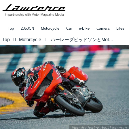
Top
2050CN
Motorcycle
Car
e-Bike
Camera
Lifestyl
Top
Motorcycle
ハーレーダビッドソンとMotoGPが、2026年より新たなグローバルレースシリーズをスタート！ SNSは、賛否両論で盛り上がって？ います・・・
investor.harley-davidson.com