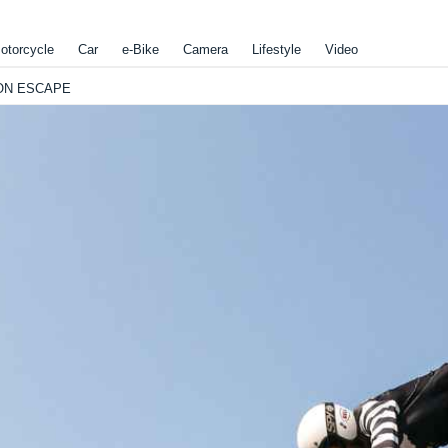
otorcycle
Car
e-Bike
Camera
Lifestyle
Video
N ESCAPE