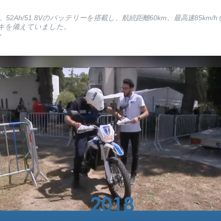
ク。52Ah/51.8Vのバッテリーを搭載し、航続距離60km、最高速85km
キを備えていました。
r