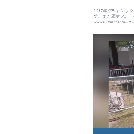
2017年型E-トレッ
す。また回生ブレー
www.electric-motion.f