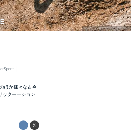
E
www.electricmotion-usa.com
orSports
のほか様々な古今
リックモーション