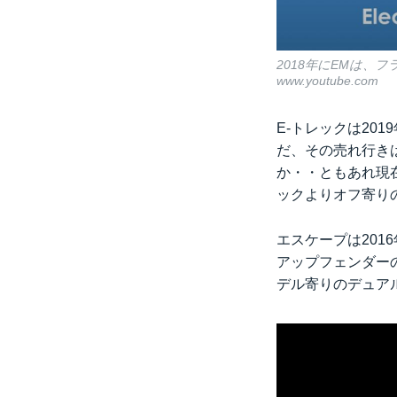
2018年にEMは
www.youtube.com
E-トレックは20
だ、その売れ行きは
か・・ともあれ現
ックよりオフ寄り
エスケープは201
アップフェンダー
デル寄りのデュア