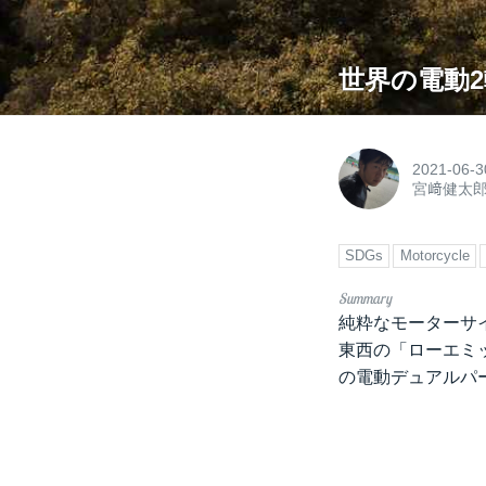
世界の電動2輪車
2021-06-3
宮﨑健太
SDGs
Motorcycle
純粋なモーターサ
東西の「ローエミ
の電動デュアルパ