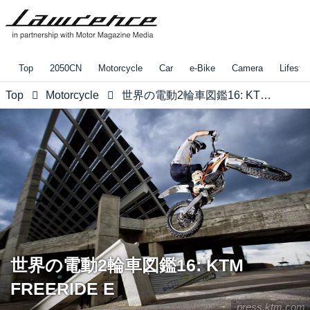
Top
2050CN
Motorcycle
Car
e-Bike
Camera
Lifestyl
Top
Motorcycle
世界の電動2輪車図鑑16: KTM FREERIDE E
世界の電動2輪車図鑑16: KTM
FREERIDE E
press.ktm.com