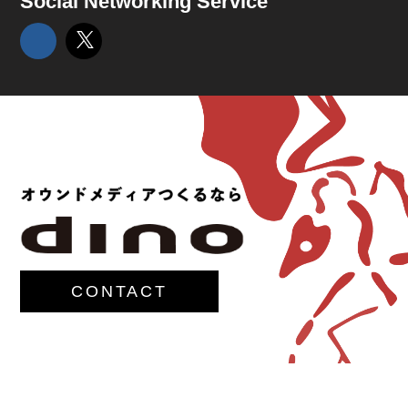
Social Networking Service
CONTACT
© 2017-
M.G.Lawrence,Inc.
All rights reserved.