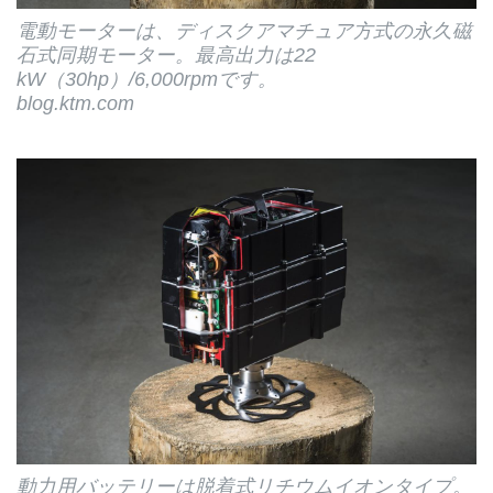
電動モーターは、ディスクアマチュア方式の永久磁
石式同期モーター。最高出力は22
kW（30hp）/6,000rpmです。
blog.ktm.com
動力用バッテリーは脱着式リチウムイオンタイプ。