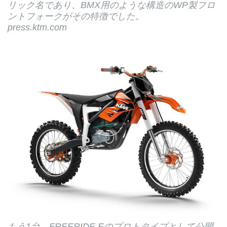
リック名であり、BMX用のような構造のWP製フロ
ントフォークがその特徴でした。
press.ktm.com
もう1台、FREERIDE Eのプロトタイプとして公開