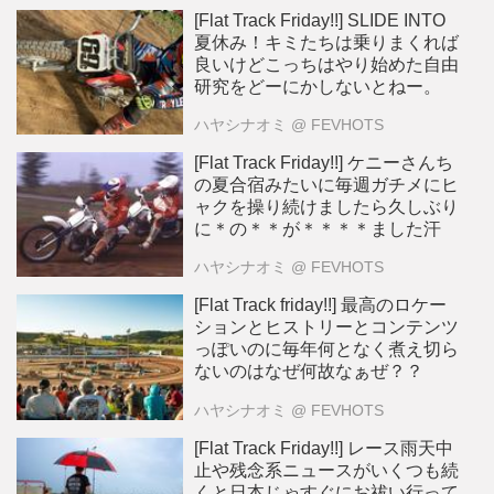
[Flat Track Friday!!] SLIDE INTO
夏休み！キミたちは乗りまくれば
良いけどこっちはやり始めた自由
研究をどーにかしないとねー。
ハヤシナオミ
@ FEVHOTS
[Flat Track Friday!!] ケニーさんち
の夏合宿みたいに毎週ガチメにヒ
ャクを操り続けましたら久しぶり
に＊の＊＊が＊＊＊＊ました汗
ハヤシナオミ
@ FEVHOTS
[Flat Track friday!!] 最高のロケー
ションとヒストリーとコンテンツ
っぽいのに毎年何となく煮え切ら
ないのはなぜ何故なぁぜ？？
ハヤシナオミ
@ FEVHOTS
[Flat Track Friday!!] レース雨天中
止や残念系ニュースがいくつも続
くと日本じゃすぐにお祓い行って