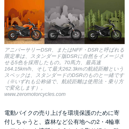
アニバーサリーDSR、またはNFF・DSRと呼ばれる
限定車は、スタンダード版DSRに自然をイメージさ
せる5色を採用したもの。70馬力、最高速
164.15km/h、そして最大262.3kmの航続距離という
スペックは、スタンダードのDSRのものと一緒です
（※いずれも公称値で、航続距離は使用法・乗り方
で変化します）。
www.zeromotorcycles.com
電動バイクの売り上げを環境保護のために寄
付しちゃうと、森林など公有地への2・4輪車