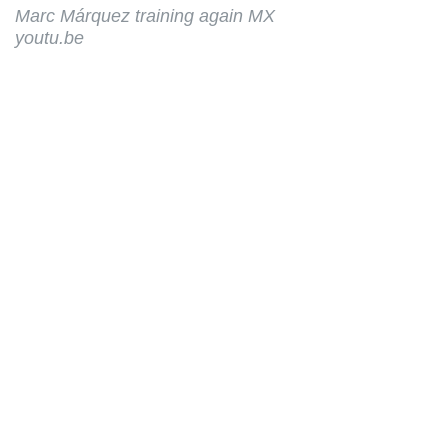
Marc Márquez training again MX
youtu.be