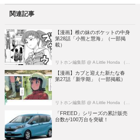
関連記事
【漫画】椎の妹のポケットの中身
第28話「小熊と慧海」（一部掲
載）
リトホン編集部
@ A Little Honda （ア・リトル・ホンダ）編集部
【漫画】カブと迎えた新たな春
第27話「新学期」（一部掲載）
リトホン編集部
@ A Little Honda （ア・リトル・ホンダ）編集部
「FREED」シリーズの累計販売
台数が100万台を突破！