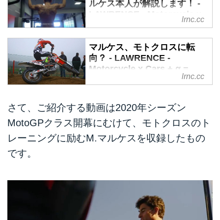
ルケス本人が解説します！ -
LAWRENCE - Motorcycle x
lrnc.cc
Cars + α = Your Life.
今シーズンは前年度MotoGP覇者
マルケス、モトクロスに転
として、ライバルたちの挑戦を受
向？ - LAWRENCE -
けるマルク・マルケス（ホン
Motorcycle x Cars + α =
ダ）。こちらは彼らを返り討ちに
lrnc.cc
Your Life.
するために日々研鑽を欠かさな
今年のMotoGPではクレバーさを
い・・・努力を続ける才能、そし
見せて、目下ランキング首位をキ
さて、ご紹介する動画は2020年シーズン
て努力も楽しむ才能を有すること
ープするマルク・マルケス（ホン
が、天才の天才たるゆえん・・・
MotoGPクラス開幕にむけて、モトクロスのト
ダ）ですが、MotoGPタイトルを
ということを再認識させてくれる
レーニングに励むM.マルケスを収録したもの
獲るような速い男は何に乗っても
ビデオです。
速い・・・ことがよくわかるの
です。
が、こちらのビデオです。