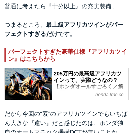
普通に考えたら『十分以上』の充実装備。
つまるところ、
最上級アフリカツインがパー
フェクトすぎるだけ
です。
パーフェクトすぎた豪華仕様『アフリカツイ
ン』はこちらから
205万円の最高級アフリカツ
インって、実際どうなの？
【ホンダオールすごろく／第
36回 CRF1100L アフリカツイ
honda.lrnc.cc
ン アドベンチャースポーツ
ES・DCT 前編】 - A Little
Honda | ア・リトル・ホンダ
だから今回の“素”のアフリカツインでもいちば
（リトホン）
ん大きな『違い』だと感じたのは、ホンダ独
もう“先代”になっちゃったけど
自のオートマチック機構DCTが無いことか