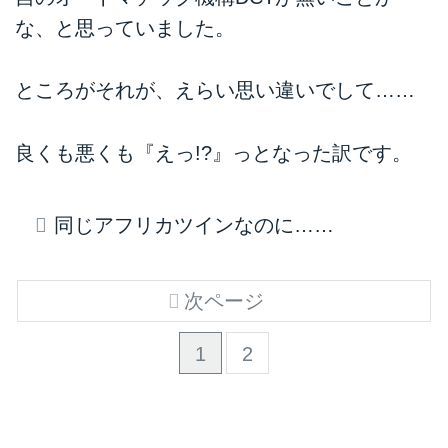
1000ccのアフリカツインは高性
な、と思っていました。
能で堂々としていて、なによりも
『がんばれば買えるかも！』って
いう夢がありました。そこからち
ところがそれが、えらい思い違いでして……
ょっと遠のいた感じもする新型ア
フリカツイン……最高級205万円
仕様に、その価値はあるの？
良くも悪くも『えっ!?』っとなった訳です。
同じアフリカツインなのに……
次ページ
1
2