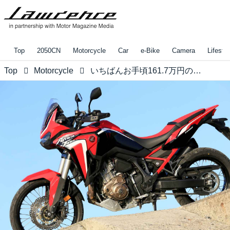
Top
2050CN
Motorcycle
Car
e-Bike
Camera
Lifestyl
Top
Motorcycle
いちばんお手頃161.7万円のアフリカツインは……え？ちょっと待って!?【ホンダオールすごろく／第39回 CRF1100L アフリカツイン・MT 前編】