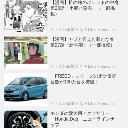
【漫画】椎の妹のポケットの中身
第28話「小熊と慧海」（一部掲
載）
リトホン編集部
@ A Little Honda （ア・リトル・ホンダ）編集部
【漫画】カブと迎えた新たな春
第27話「新学期」（一部掲載）
リトホン編集部
@ A Little Honda （ア・リトル・ホンダ）編集部
「FREED」シリーズの累計販売
台数が100万台を突破！
リトホン編集部
@ A Little Honda （ア・リトル・ホンダ）編集部
ホンダの愛犬用アクセサリー
「Honda Dog」ニューラインナ
ップ