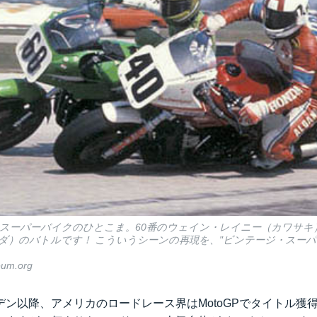
ナ・スーパーバイクのひとこま。60番のウェイン・レイニー（カワサキ
ダ）のバトルです！ こういうシーンの再現を、"ビンテージ・スーパ
eum.org
デン以降、アメリカのロードレース界はMotoGPでタイトル獲