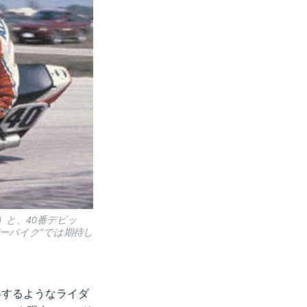
）と、40番デビッ
ーバイク"では期待し
得するようなライダ