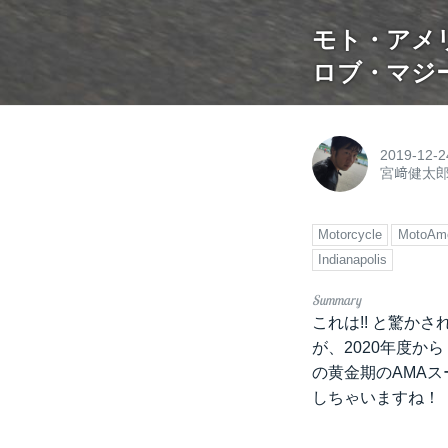
モト・アメリ
ロブ・マジ
2019-12-2
宮﨑健太
Motorcycle
MotoAme
Indianapolis
これは!! と驚
が、2020年度か
の黄金期のAMA
しちゃいますね！