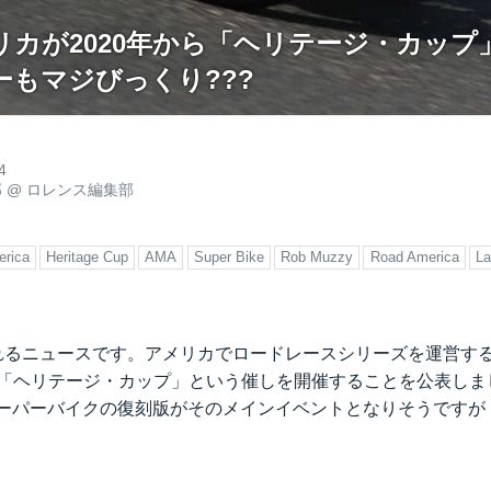
カが2020年から「ヘリテージ・カップ」
ーもマジびっくり???
4
郎
@
ロレンス編集部
rica
Heritage Cup
AMA
Super Bike
Rob Muzzy
Road America
La
かされるニュースです。アメリカでロードレースシリーズを運営す
ら「ヘリテージ・カップ」という催しを開催することを公表しまし
スーパーバイクの復刻版がそのメインイベントとなりそうですが