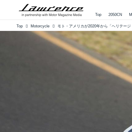
Top
2050CN
M
Top
Motorcycle