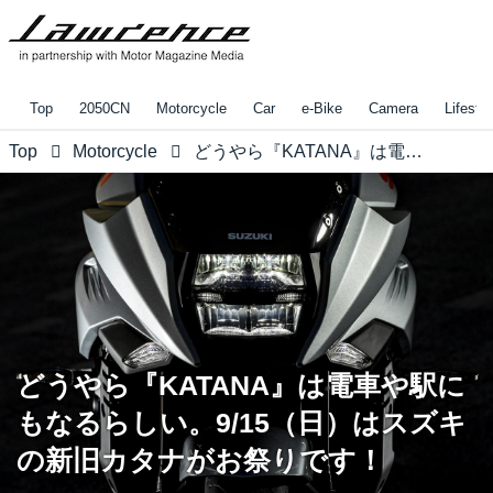
Top
2050CN
Motorcycle
Car
e-Bike
Camera
Lifestyl
Top
Motorcycle
どうやら『KATANA』は電車や駅にもなるらしい。9/15（日）はスズキの新旧カタナがお祭りです！
どうやら『KATANA』は電車や駅に
もなるらしい。9/15（日）はスズキ
の新旧カタナがお祭りです！