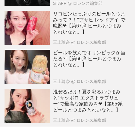
STAFF
@ ロレンス編集部
リコピンたっぷりのビールとつま
みって？！"アサヒ レッドアイ"で
晩酌❤︎【第67弾:ビールとつまみ
とれいなと。】
三上玲奈
@ ロレンス編集部
ビールを飲んでオリンピックが当
たる?!【第66弾:ビールとつまみ
とれいなと。】
三上玲奈
@ ロレンス編集部
混ぜるだけ！夏を彩るおつまみ
と"サッポロ エクストラブリュ
ー"で最高な家飲みを❤︎【第65弾:
ビールとつまみとれいなと。】
三上玲奈
@ ロレンス編集部