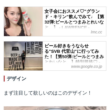
女子会におススメ♡"グラン
ド・キリン"飲んでみて♩【第
32弾:ビールとつまみとれいな
と。】 - LAWRENCE -
lrnc.cc
Motorcycle x Cars + α =
Your Life.
ビール好きをうならせ
毎週金曜日にオススメのビールと
る"SVB 代官山"に行ってみ
おつまみレシピをご紹介する連載
た！【第50弾:ビールとつまみ
「ビールとつまみとれいなと。」
とれいなと。】特別規格♡ -
です。
www.google.co.jp
LAWRENCE - Motorcycle x
Cars + α = Your Life.
デザイン
本日番外編、取材記事です！毎週
金曜日にオススメのビールとおつ
まみレシピをご紹介する連載「ビ
まず注目して欲しいのはこのデザイン！
ールとつまみとれいなと。」では
紹介済みのSVBが体験出来るお店
に行ってきましたー！