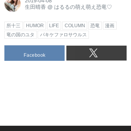
2019-04-08
生田晴香
@
はるるの萌え萌え恐竜♡
所十三
HUMOR
LIFE
COLUMN
恐竜
漫画
竜の国のユタ
パキケファロサウルス
Facebook