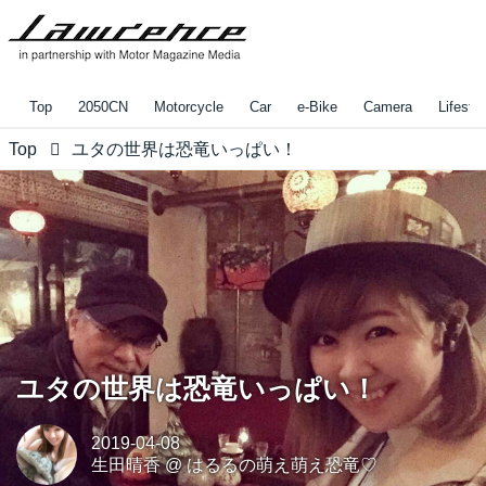
Top
2050CN
Motorcycle
Car
e-Bike
Camera
Lifestyl
Top
ユタの世界は恐竜いっぱい！
ユタの世界は恐竜いっぱい！
2019-04-08
生田晴香
@
はるるの萌え萌え恐竜♡