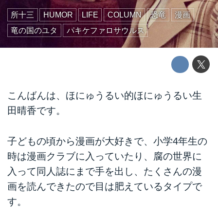
所十三
HUMOR
LIFE
COLUMN
恐竜
漫画
竜の国のユタ
パキケファロサウルス
こんばんは、ほにゅうるい的ほにゅうるい生
田晴香です。
子どもの頃から漫画が大好きで、小学4年生の
時は漫画クラブに入っていたり、腐の世界に
入って同人誌にまで手を出し、たくさんの漫
画を読んできたので目は肥えているタイプで
す。