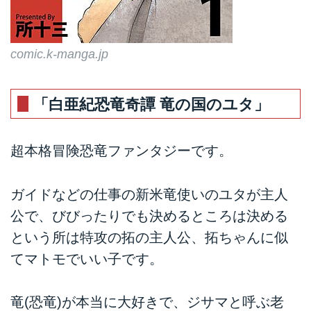
comic.k-manga.jp
「白亜紀恐竜奇譚 竜の国のユタ」
超本格冒険恐竜ファンタジーです。
ガイドなどの仕事の新米竜使いのユタが主人
公で、びびったりでも決めるところは決める
という所は特攻の拓の主人公、拓ちゃんに似
てマトモでいい子です。
竜(恐竜)が本当に大好きで、ジサマと呼ぶ老