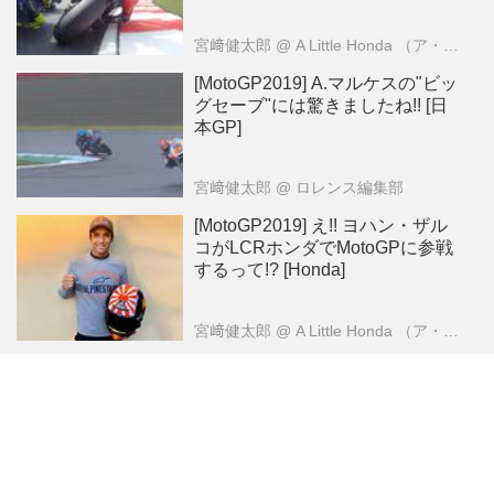
宮﨑健太郎
@ A Little Honda （ア・リトル・ホンダ）編集部
[MotoGP2019] A.マルケスの"ビッ
グセーブ"には驚きましたね!! [日
本GP]
宮﨑健太郎
@ ロレンス編集部
[MotoGP2019] え!! ヨハン・ザル
コがLCRホンダでMotoGPに参戦
するって!? [Honda]
宮﨑健太郎
@ A Little Honda （ア・リトル・ホンダ）編集部