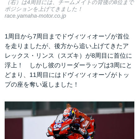
（右）は4周目には、チームメイトの背後の8位まで
ポジションを上げてきました！
race.yamaha-motor.co.jp
1周目から7周目までドヴィツィオーゾが首位
を走りましたが、後方から追い上げてきたア
レックス・リンス（スズキ）が8周目に首位に
浮上！ しかし彼のリーダーラップは3周にと
どまり、11周目にはドヴィツィオーゾがトッ
プの座を奪い返しました！