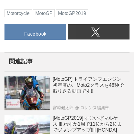
Motorcycle
MotoGP
MotoGP2019
Facebook
関連記事
[MotoGP] トライアンフエンジン
初年度の、Moto2クラスを46秒で
振り返る動画です!!
宮﨑健太郎
@ ロレンス編集部
[MotoGP2019] すごいぞマルケ
ス!!!! わずか1周で11位から2位ま
でジャンプアップ!!!! [HONDA]