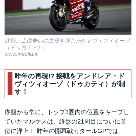
終始、上位争いの主役を演じたA.ドヴィツィオーゾ
（ドゥカティ）。
www.insella.it
昨年の再現!? 接戦をアンドレア・ド
ヴィツィオーゾ（ドゥカティ）が制
す！
序盤から常に、トップ3圏内の位置をキープし
ていたマルケスは、終盤の21周目についに首
位に浮上！ 昨年の開幕戦カタールGPでは、