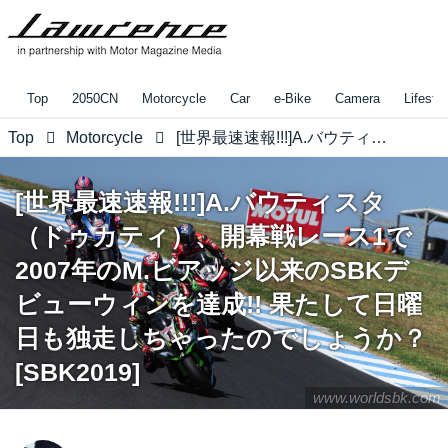
Top
2050CN
Motorcycle
Car
e-Bike
Camera
Lifestyl
Top
Motorcycle
[世界最速速報!!!]A.バウティスタ（ドゥカティ）、開幕戦レース1で2007年のM.ビアッジ以来のSBKデビューウィンを達成!! 果たして日曜日も独走しちゃったのでしょうか？[SBK2019]
[世界最速速報!!!]A.バウティスタ
（ドゥカティ）、開幕戦レース1で
2007年のM.ビアッジ以来のSBKデ
ビューウィンを達成!! 果たして日曜
日も独走しちゃったのでしょうか？
[SBK2019]
www.worldsbk.com