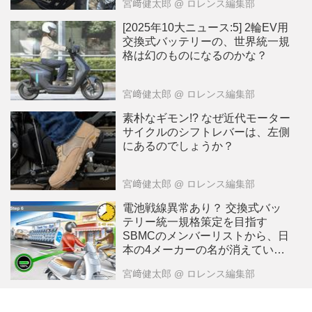
宮﨑健太郎
@ ロレンス編集部
[2025年10大ニュース:5] 2輪EV用
交換式バッテリーの、世界統一規
格は幻のものになるのかな？
宮﨑健太郎
@ ロレンス編集部
素朴なギモン!? なぜ近代モーター
サイクルのシフトレバーは、左側
にあるのでしょうか？
宮﨑健太郎
@ ロレンス編集部
電池戦線異常あり？ 交換式バッ
テリー統一規格策定を目指す
SBMCのメンバーリストから、日
本の4メーカーの名が消えていま
す・・・!?
宮﨑健太郎
@ ロレンス編集部