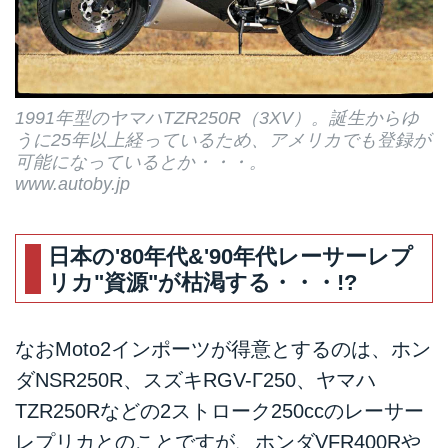
1991年型のヤマハTZR250R（3XV）。誕生からゆ
うに25年以上経っているため、アメリカでも登録が
可能になっているとか・・・。
www.autoby.jp
日本の'80年代&'90年代レーサーレプ
リカ"資源"が枯渇する・・・!?
なおMoto2インポーツが得意とするのは、ホン
ダNSR250R、スズキRGV-Γ250、ヤマハ
TZR250Rなどの2ストローク250ccのレーサー
レプリカとのことですが、ホンダVFR400Rや