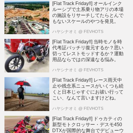
[Flat Track Friday!!] オールインク
ルーシブで土系乗り物アリの本場
の施設をリサーチしてたらとんで
もないスケールのやつを発見。
ハヤシナオミ
@ FEVHOTS
[Flat Track Friday!!] 当時モノを時
代考証バッチリ復元するか？思い
切ってレストモッドするか？運動
用品ならではの深遠なる悩み。
ハヤシナオミ
@ FEVHOTS
[Flat Track Friday!!] レース雨天中
止や残念系ニュースがいくつも続
くと日本じゃすぐにお祓い行って
こい、なんて言いますけどね。
ハヤシナオミ
@ FEVHOTS
[Flat Track Friday!!] ドゥカティの
新型モトクロッサー・デスモ450
DTXが国際的な舞台でデビューウ