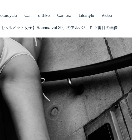
otorcycle
Car
e-Bike
Camera
Lifestyle
Video
ヘルメット女子】Sabrina vol.39」のアルバム
2番目の画像