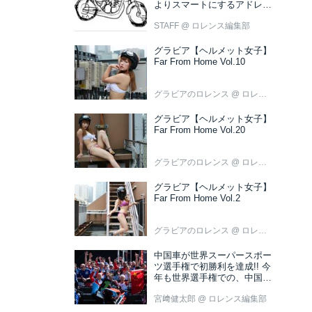
よりスマートにするアドレス
V50 新色ブラウン登場
STAFF
@ ロレンス編集部
グラビア【ヘルメット女子】
Far From Home Vol.10
グラビアのロレンス
@ ロレンス編集部
グラビア【ヘルメット女子】
Far From Home Vol.20
グラビアのロレンス
@ ロレンス編集部
グラビア【ヘルメット女子】
Far From Home Vol.2
グラビアのロレンス
@ ロレンス編集部
中国車が世界スーパースポー
ツ選手権で初勝利を達成!! 今
年も世界選手権での、中国車
の活躍が目立ちそうです!?
宮﨑健太郎
@ ロレンス編集部