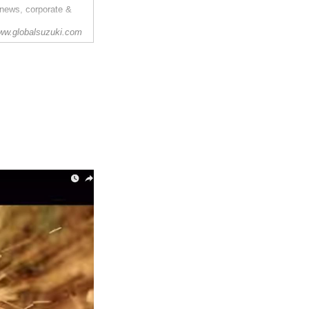
 news, corporate &
ww.globalsuzuki.com