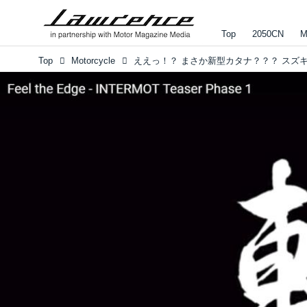
Top
2050CN
M
Top
Motorcycle