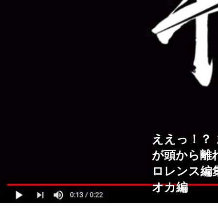
ええっ！？
が頭から離
ロレンス編集
オカ編