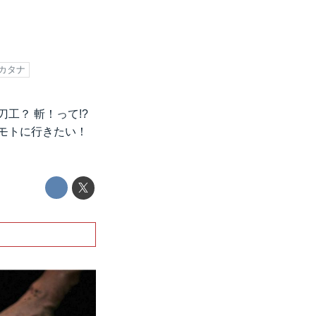
カタナ
工？ 斬！って!?
モトに行きたい！