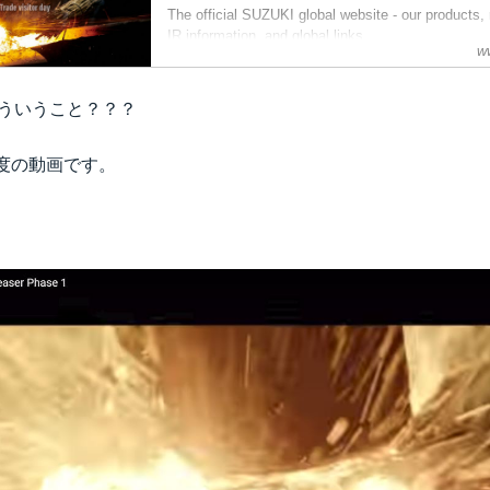
The official SUZUKI global website - our products,
IR information, and global links.
w
 どういうこと？？？
程度の動画です。