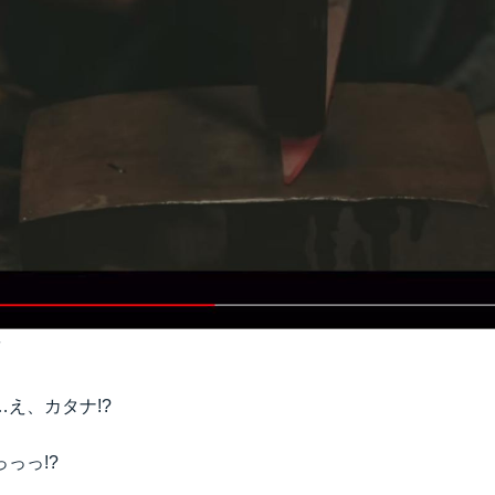
え、カタナ!?
っっ!?