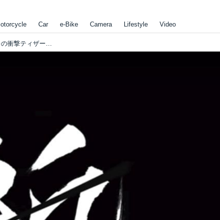
otorcycle
Car
e-Bike
Camera
Lifestyle
Video
ええっ！？ まさか新型カタナ？？？ スズキの衝撃ティザー動画が頭から離れない！ ロレンス編集部の「コレがしたいアレが欲しい 2018年9月」キタオカ編