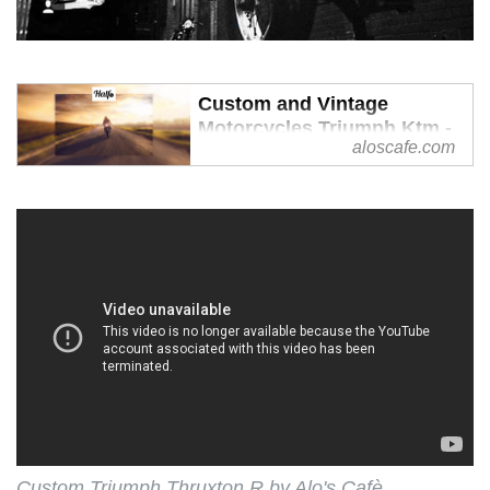
Custom and Vintage
Motorcycles Triumph Ktm -
aloscafe.com
Motorcycle accessories
Triumph | Italy - Alo's Cafè |
Accessori moto e parti
speciali
Les motos custom et vintage Cafè
Alo , accessoires de moto
Triumph - Triumph Motorcycles -
Triumph Special Parts et Kit en
ligneonline
Custom Triumph Thruxton R by Alo's Cafè