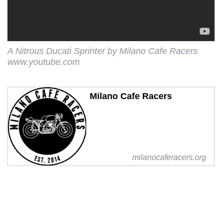
A Nitrous Ducati Sprinter by Milano Cafe Racers
www.youtube.com
Milano Cafe Racers
milanocaferacers.org