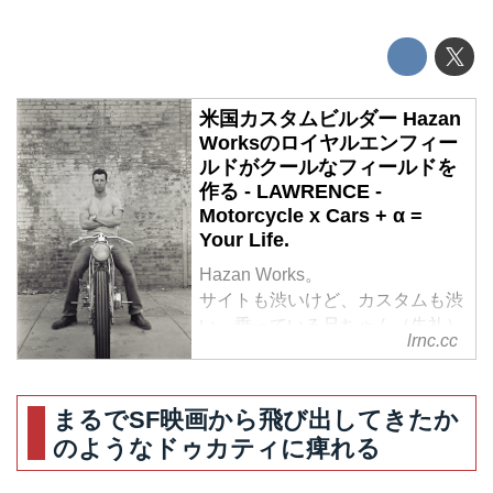
米国カスタムビルダー Hazan
Worksのロイヤルエンフィー
ルドがクールなフィールドを
作る - LAWRENCE -
Motorcycle x Cars + α =
Your Life.
Hazan Works。
サイトも渋いけど、カスタムも渋
い。乗っている兄ちゃん（失礼）
lrnc.cc
も古き良きアメリカ感爆発で、こ
れまたなんか渋い。
これはなんだろ。セパハンに角っ
まるでSF映画から飛び出してきたか
ぽいタンクがやっぱり渋い。
のようなドゥカティに痺れる
hazanmotorworks.com
ロイヤルエンフィールドのブレッ