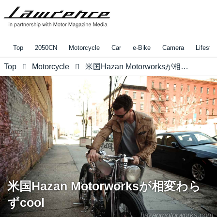
Top
2050CN
Motorcycle
Car
e-Bike
Camera
Lifestyl
Top
Motorcycle
米国Hazan Motorworksが相変わらずcool
米国Hazan Motorworksが相変わら
ずcool
hazanmotorworks.com