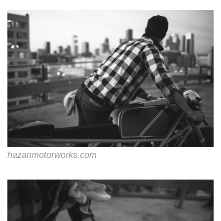
トカスタム
hazanmotorworks.com
Custom Royal Enfield Bullet 500
by Hazan Motorworks
www.youtube.com
Hazan Motorworks
haz...
hazanmotorworks.com