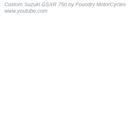
Custom Suzuki GSXR 750 by Foundry MotorCycles
www.youtube.com