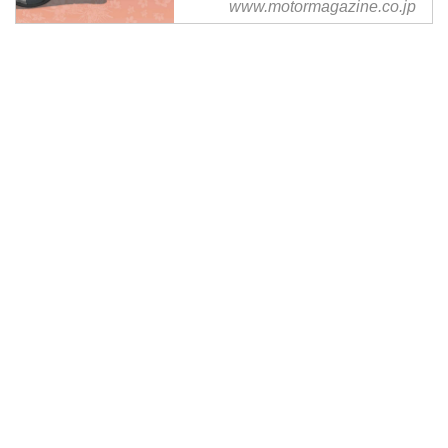
www.motormagazine.co.jp
YAMAHA YSR80 「The Choo
Choo Girl」 ・YAMAHA VMAX [
「The Avid Zone」 ・YAMAHA
RZ250 「Lady the phantom
thief」 ・HONDA MO...