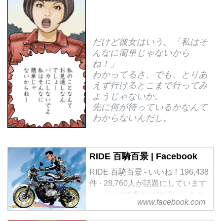
だけど彼女はいう。「私はそ
んなに簡単じゃないから
ね！」
わかってるさ、でも、とりあ
えず行けるとこまで行ってみ
ようじゃないか。
先に何が待っているかなんて
わからないんだし。
RIDE 百騎百景 | Facebook
RIDE 百騎百景 - いいね！196,438
件 · 28,760人が話題にしています
- 「バイクの数だけ物語り」をテ
www.facebook.com
ーマに、ライダー皆様の日常から
ツーリングなど投稿写真とコメン