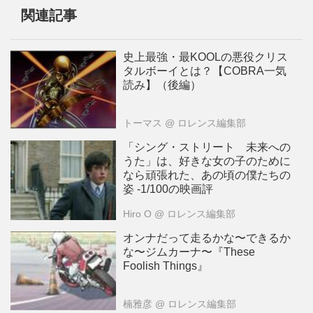
関連記事
史上最強・最KOOLの悪役クリス
タルボーイとは？【COBRA一気
読み】（後編）
トーマス
@ ロレンス編集部
「シング・ストリート 未来への
うた」は、好きな女の子のために
なら頑張れた、あの頃の僕たちの
姿 -1/100の映画評
Hiro O
@ ロレンス編集部
オンナだって走るかな〜できるか
な〜ジムカーナ〜『These
Foolish Things』
楠雅彦
@ ロレンス編集部