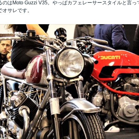
のはMoto Guzzi V35。やっぱカフェレーサースタイルと言
でオサレです。