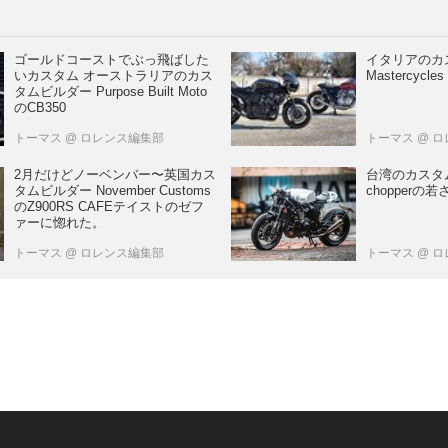
ゴールドコーストでぶっ飛ばした
イタリアの
いカスタム オーストラリアのカス
Mastercycles
タムビルダー Purpose Built Moto
のCB350
トーマス
@ ロレンス編集部
トーマス
@ 
2月だけどノーベンバー〜英国カス
台湾のカスタムビ
タムビルダー November Customs
chopperの
のZ900RS CAFEテイストのゼフ
ァーに惚れた。
トーマス
@ ロレンス編集部
トーマス
@ 