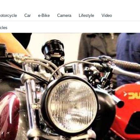
otorcycle
Car
e-Bike
Camera
Lifestyle
Video
les