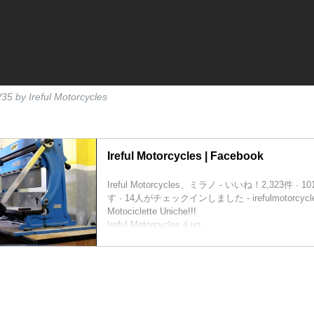
5 by Ireful Motorcycles
Ireful Motorcycles | Facebook
Ireful Motorcycles、ミラノ - いいね！2,323件
す · 14人がチェックインしました - irefulmotorcycles
Motociclette Uniche!!!
Ireful Motorcycles é un...