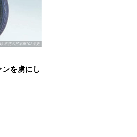
録 不朽の日本車102年史
ァンを虜にし