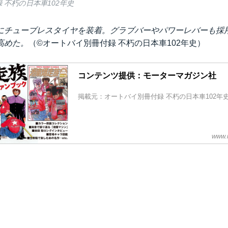
 不朽の日本車102年史
にチューブレスタイヤを装着。グラブバーやパワーレバーも採
高めた。
（©オートバイ別冊付録 不朽の日本車102年史）
コンテンツ提供：モーターマガジン社
掲載元：オートバイ別冊付録 不朽の日本車102年
www.