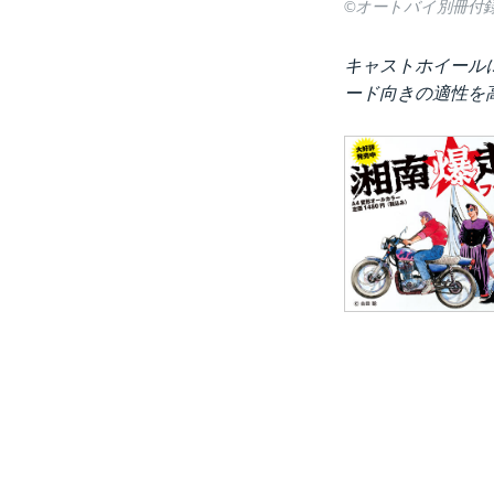
©オートバイ別冊付録
キャストホイール
ード向きの適性を