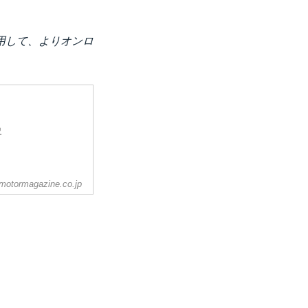
用して、よりオンロ
史
motormagazine.co.jp