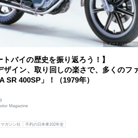
©オートバイ別冊付
ートバイの歴史を振り返ろう！】
デザイン、取り回しの楽さで、多くのフ
 SR 400SP」！（1979年）
9
otor Magazine
ーマガジン社
不朽の日本車102年史