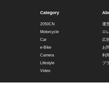
Category
Abo
2050CN
運
Motorcycle
ロ
Car
広
e-Bike
お
Camera
利
Lifestyle
プ
Video