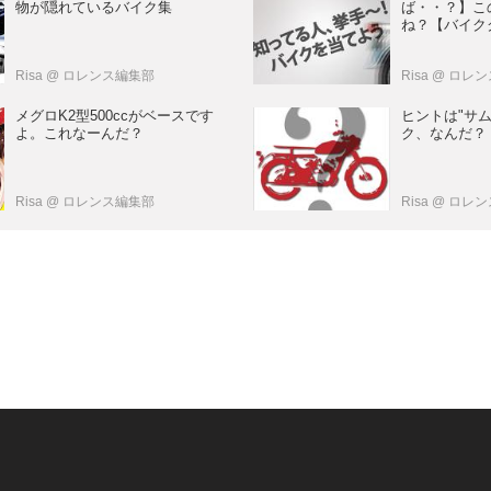
物が隠れているバイク集
ば・・？】こ
ね？【バイク
Risa
@ ロレンス編集部
Risa
@ ロレ
メグロK2型500ccがベースです
ヒントは"サ
よ。これなーんだ？
ク、なんだ？
Risa
@ ロレンス編集部
Risa
@ ロレ