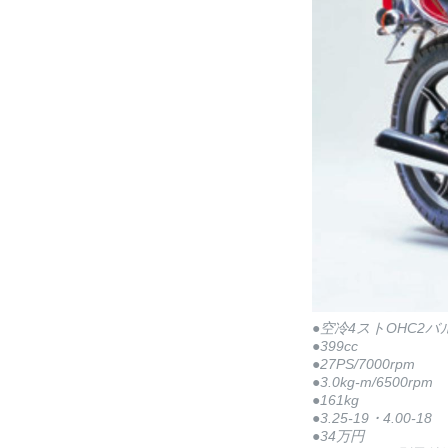
●空冷4ストOHC2
●399cc
●27PS/7000rpm
●3.0kg-m/6500rpm
●161kg
●3.25-19・4.00-18
●34万円