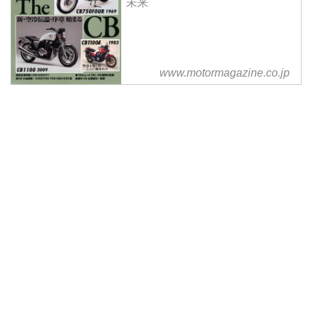
未来
が、どれひとつとってもその骨格
を形作っているものは、やはり“
スポーツ” であった。そんな
HONDAが誇るCBシリーズの歴史
の中で今回は、CB1000SUPER
www.motormagazine.co.jp
FOUR Type T2を振り返っていき
たいと思います。