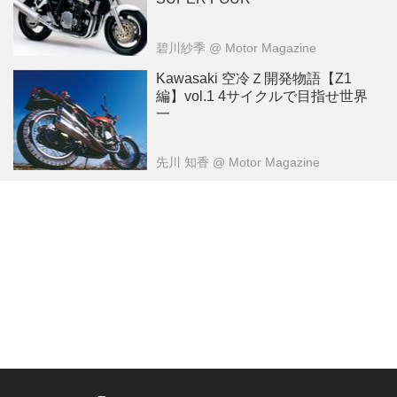
碧川紗季
@ Motor Magazine
Kawasaki 空冷Ｚ開発物語【Z1
編】vol.1 4サイクルで目指せ世界
一
先川 知香
@ Motor Magazine