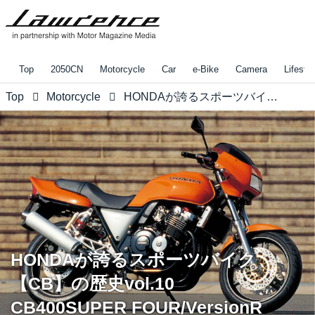
Top
2050CN
Motorcycle
Car
e-Bike
Camera
Lifestyl
Top
Motorcycle
HONDAが誇るスポーツバイク【CB】の歴史vol.10 CB400SUPER FOUR/VersionR
HONDAが誇るスポーツバイク
【CB】の歴史vol.10
CB400SUPER FOUR/VersionR