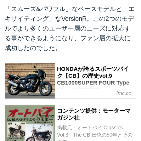
「スムーズ&パワフル」なベースモデルと「エ
キサイティング」なVersionR。この2つのモデ
ルでより多くのユーザー層のニーズに対応す
る事ができるようになり、ファン層の拡大に
成功したのでした。
HONDAが誇るスポーツバイ
ク【CB】の歴史vol.9
CB1000SUPER FOUR Type
T2 - LAWRENCE -
lrnc.cc
Motorcycle x Cars + α =
Your Life.
コンテンツ提供：モーターマ
CB92が登場した1959 年。そこか
ガジン社
ら続くCBの歴史は日本のスポー
掲載元：オートバイ Classics
ツバイクの足跡そのものとも言え
Vol.3 The CB 伝統の50年とその
る。歴代CBは様々な顔を持つ