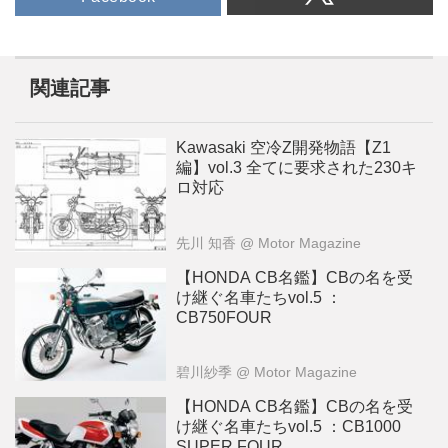
関連記事
Kawasaki 空冷Z開発物語【Z1
編】vol.3 全てに要求された230キ
ロ対応
先川 知香
@ Motor Magazine
【HONDA CB名鑑】CBの名を受
け継ぐ名車たちvol.5 ：
CB750FOUR
碧川紗季
@ Motor Magazine
【HONDA CB名鑑】CBの名を受
け継ぐ名車たちvol.5 ：CB1000
SUPER FOUR