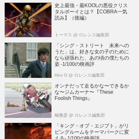
史上最強・最KOOLの悪役クリス
タルボーイとは？【COBRA一気
読み】（後編）
トーマス
@ ロレンス編集部
「シング・ストリート 未来への
うた」は、好きな女の子のために
なら頑張れた、あの頃の僕たちの
姿 -1/100の映画評
Hiro O
@ ロレンス編集部
オンナだって走るかな〜できるか
な〜ジムカーナ〜『These
Foolish Things』
楠雅彦
@ ロレンス編集部
「キング・オブ・エジプト」がリ
ビングルームをテーマパークに変
える- 1/100の映画評