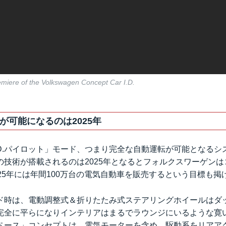
emiere of the Volkswagen Concept Car I.D.
が可能になるのは2025年
「I.D.パイロット」モード、つまり完全な自動運転が可能となる
の技術が搭載されるのは2025年となるとフォルクスワーゲン
25年には年間100万台の電気自動車を販売するという目標も掲
ド時は、電動調整式＆折りたたみ式ステアリングホイールはダ
完全に平らになりインテリアはまるでラウンジにいるような寛
ペース」コンセプトは、電気モーターを含め、駆動系をリアア