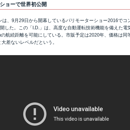
ショーで世界初公開
は、9月29日から開幕しているパリモーターショー2016でコ
初公開した。この「I.D.」は、高度な自動運転技術機能を備えた
0kmの航続距離を可能にしている。市販予定は2020年、価格は
」と大差ないレベルだという。