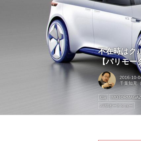
不在時はク
【パリモー
2016-10-0
千葉知充（M
Car
MOTORMAGAZ
パリオートショー