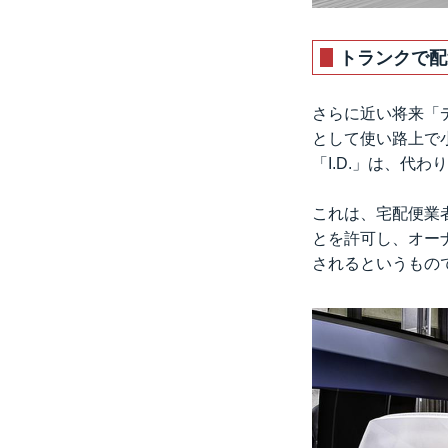
トランクで配
さらに近い将来「
として使い路上で
「I.D.」は、代
これは、宅配便業
とを許可し、オー
されるというもの