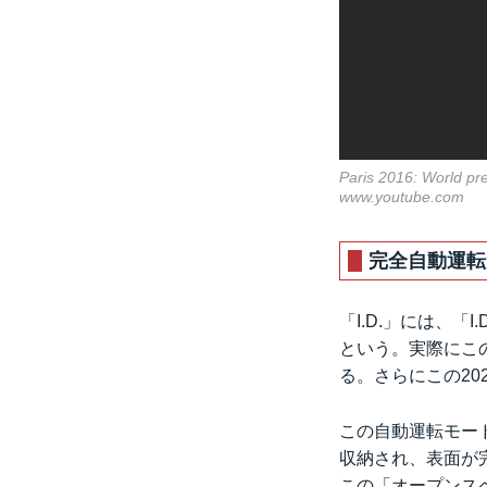
Paris 2016: World pr
www.youtube.com
完全自動運転
「I.D.」には、
という。実際にこ
る。さらにこの20
この自動運転モー
収納され、表面が
この「オープンス