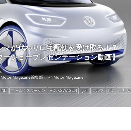
ルマが代わりに宅配便を受け取る！？
ターショープレゼンテーション動画】
4
otor Magazine編集部）
@
Motor Magazine
INE
フォルクスワーゲン
VOLKSWAGEN
golf
ゴルフ
I.D.
パリサ